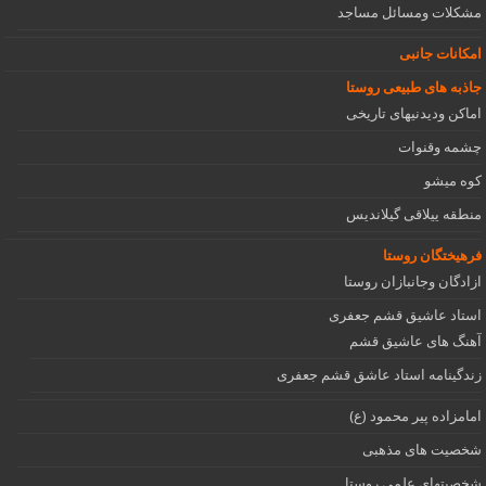
مشکلات ومسائل مساجد
امکانات جانبی
جاذبه های طبیعی روستا
اماکن ودیدنیهای تاریخی
چشمه وقنوات
کوه میشو
منطقه ییلاقی گیلاندیس
فرهیختگان روستا
ازادگان وجانبازان روستا
استاد عاشیق قشم جعفری
آهنگ های عاشیق قشم
زندگینامه استاد عاشق قشم جعفری
امامزاده پیر محمود (ع)
شخصیت های مذهبی
شخصیتهای علمی روستا