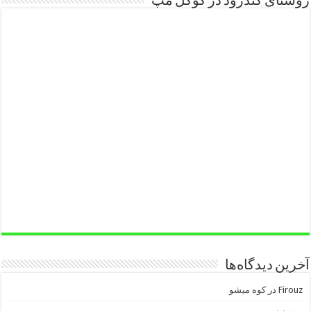
روستای کندرود در گوگل مپ
آخرین دیدگاه‌ها
Firouz
در
کوه میشو