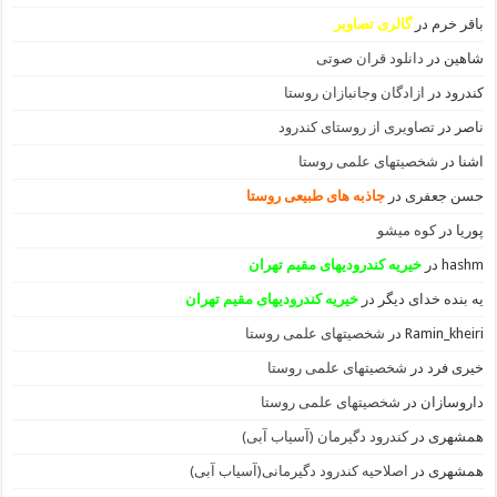
باقر خرم
در
گالری تصاویر
شاهین
در
دانلود قران صوتی
کندرود
در
ازادگان وجانبازان روستا
ناصر
در
تصاویری از روستای کندرود
اشنا
در
شخصیتهای علمی روستا
حسن جعفری
در
جاذبه های طبیعی روستا
پوریا
در
کوه میشو
hashm
در
خیریه کندرودیهای مقیم تهران
یه بنده خدای دیگر
در
خیریه کندرودیهای مقیم تهران
Ramin_kheiri
در
شخصیتهای علمی روستا
خیری فرد
در
شخصیتهای علمی روستا
داروسازان
در
شخصیتهای علمی روستا
همشهری
در
کندرود دگیرمان (آسیاب آبی)
همشهری
در
اصلاحیه کندرود دگیرمانی(آسیاب آبی)