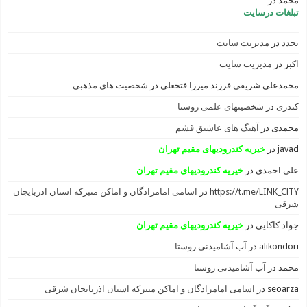
محمد
در
تبلغات درسایت
تجدد
در
مدیریت سایت
اکبر
در
مدیریت سایت
محمدعلی شریفی فرزند میرزا فتحعلی
در
شخصیت های مذهبی
کندری
در
شخصیتهای علمی روستا
محمدی
در
آهنگ های عاشیق قشم
javad
در
خیریه کندرودیهای مقیم تهران
علی احمدی
در
خیریه کندرودیهای مقیم تهران
https://t.me/LINK_ClTY
در
اسامی امامزادگان و اماکن متبرکه استان اذربایجان
شرقی
جواد کاکایی
در
خیریه کندرودیهای مقیم تهران
alikondori
در
آب آشامیدنی روستا
محمد
در
آب آشامیدنی روستا
seoarza
در
اسامی امامزادگان و اماکن متبرکه استان اذربایجان شرقی