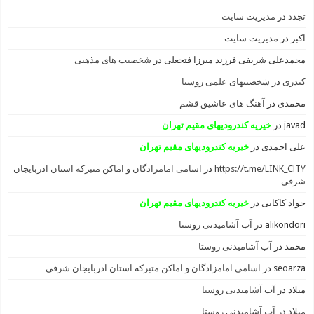
تجدد
در
مدیریت سایت
اکبر
در
مدیریت سایت
محمدعلی شریفی فرزند میرزا فتحعلی
در
شخصیت های مذهبی
کندری
در
شخصیتهای علمی روستا
محمدی
در
آهنگ های عاشیق قشم
javad
در
خیریه کندرودیهای مقیم تهران
علی احمدی
در
خیریه کندرودیهای مقیم تهران
https://t.me/LINK_ClTY
در
اسامی امامزادگان و اماکن متبرکه استان اذربایجان
شرقی
جواد کاکایی
در
خیریه کندرودیهای مقیم تهران
alikondori
در
آب آشامیدنی روستا
محمد
در
آب آشامیدنی روستا
seoarza
در
اسامی امامزادگان و اماکن متبرکه استان اذربایجان شرقی
میلاد
در
آب آشامیدنی روستا
میلاد
در
آب آشامیدنی روستا