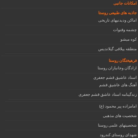
امکانات جانبی
جاذبه های طبیعی روستا
اماکن ودیدنیهای تاریخی
چشمه وقنوات
کوه میشو
منطقه ییلاقی گیلاندیس
فرهیختگان روستا
ازادگان وجانبازان روستا
استاد عاشیق قشم جعفری
آهنگ های عاشیق قشم
زندگینامه استاد عاشق قشم جعفری
امامزاده پیر محمود (ع)
شخصیت های مذهبی
شخصیتهای علمی روستا
شهدای روستای کندرود