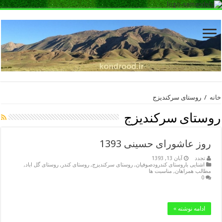
خانه
/
روستای سرکندیزج
روستای سرکندیزج
روز عاشورای حسینی 1393
تجدد
آبان 13, 1393
اشنایی باروستای کندرودصوفیان
,
روستای سرکندیزج
,
روستای کندر
,
روستای گل اباد
,
مطالب همراهان
,
مناسبت ها
0
ادامه نوشته »