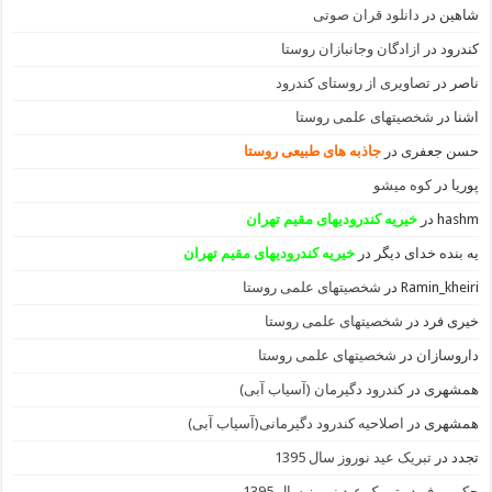
شاهین
در
دانلود قران صوتی
کندرود
در
ازادگان وجانبازان روستا
ناصر
در
تصاویری از روستای کندرود
اشنا
در
شخصیتهای علمی روستا
حسن جعفری
در
جاذبه های طبیعی روستا
پوریا
در
کوه میشو
hashm
در
خیریه کندرودیهای مقیم تهران
یه بنده خدای دیگر
در
خیریه کندرودیهای مقیم تهران
Ramin_kheiri
در
شخصیتهای علمی روستا
خیری فرد
در
شخصیتهای علمی روستا
داروسازان
در
شخصیتهای علمی روستا
همشهری
در
کندرود دگیرمان (آسیاب آبی)
همشهری
در
اصلاحیه کندرود دگیرمانی(آسیاب آبی)
تجدد
در
تبریک عید نوروز سال 1395
حکیمی فر
در
تبریک عید نوروز سال 1395