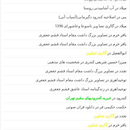
میلاد
در
آب آشامیدنی روستا
ببی
در
اصلاحیه کندرود دگیرمانی(آسیاب آبی)
میلاد
در
گالری تصا ویر تاسوعا وعاشورای 1396
باقر خرم
در
تصاویر بزرگ داشت مقام استاد قشم جعفری
باقر خرم
در
تصاویر بزرگ داشت مقام استاد قشم جعفری
ابوالفضل
در
گالری تصاویر
میرزا حسین شریفی کندری
در
شخصیت های مذهبی
تجدد
در
تصاویر بزرگ داشت مقام استاد قشم جعفری
توحیداهری
در
تصاویر بزرگ داشت مقام استاد قشم جعفری
توحیداهری
در
زندگینامه استاد عاشق قشم جعفری
کندرود
در
خیریه کندرودیهای مقیم تهران
حکمت حکیمی فر
در
دانلود قران صوتی
تجدد
در
گالری تصاویر
باقر خرم
در
گالری تصاویر