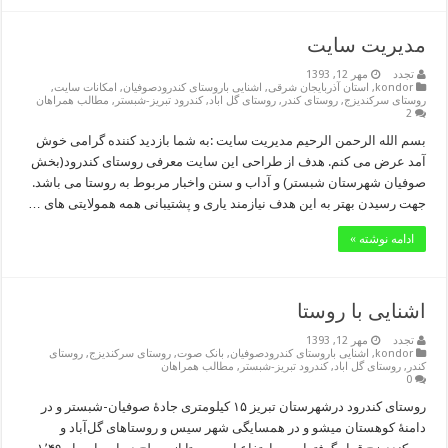
مدیریت سایت
تجدد
مهر 12, 1393
kondor
,
استان آذربایجان شرقی
,
اشنایی باروستای کندرودصوفیان
,
امکانات سایت
,
روستای سرکندیزج
,
روستای کندر
,
روستای گل اباد
,
کندرود تبریز-شبستر
,
مطالب همراهان
2
بسم الله الرحمن الرحیم مدیریت سایت :به شما بازدید کننده گرامی خوش
آمد عرض می کنم. هدف از طراحی این سایت معرفی روستای کندرود(بخش
صوفیان شهرستان شبستر) و آداب و سنن واخبار مربوط به روستا می باشد.
جهت رسیدن بهتر به این هدف نیازمند یاری و پشتیبانی همه همولایتی های …
ادامه نوشته »
اشنایی با روستا
تجدد
مهر 12, 1393
kondor
,
اشنایی باروستای کندرودصوفیان
,
بانک صوت
,
روستای سرکندیزج
,
روستای
کندر
,
روستای گل اباد
,
کندرود تبریز-شبستر
,
مطالب همراهان
0
روستای کندرود درشهرستان تبریز ۱۵ کیلومتری جادهٔ صوفیان-شبستر و در
دامنهٔ کوهستان میشو و در همسایگی شهر سیس و روستاهای گل‌آباد و