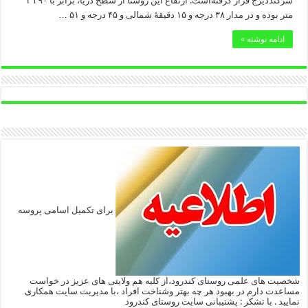
سرکنددیزج قرار گرفته‌است. ارتفاع این روستا از سطح دریا، برابر با ۱٬۴۹۰
متر بوده و در مدار ۳۸ درجه و ۱۵ دقیقهٔ شمالی و ۴۵ درجه و ۵۱ …
ادامه نوشته »
برای تکمیل اسامی پروسه
شخصیت های علمی روستای کندرود،از کلیه هم ولایتی های عزیز در خواست
مساعدت دارم در بهبود هر چه بهتر وشناخت افراد ،با مدیریت سایت همکاری
نمایید . با تشکر : پشتیبانی سایت روستای کندرود