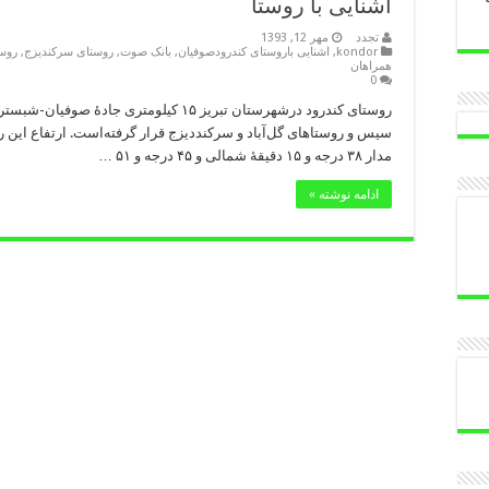
اشنایی با روستا
تجدد
مهر 12, 1393
kondor
,
اشنایی باروستای کندرودصوفیان
,
بانک صوت
,
روستای سرکندیزج
,
روست
همراهان
0
روستای کندرود درشهرستان تبریز ۱۵ کیلومتری
مدار ۳۸ درجه و ۱۵ دقیقهٔ شمالی و ۴۵ درجه و ۵۱ …
ادامه نوشته »