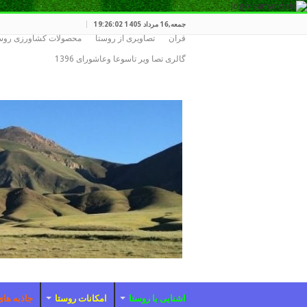
جمعه,16 مرداد 1405 19:26:02
قران
تصاویری از روستا
محصولات کشاورزی روس
گالری تصا ویر تاسوعا وعاشورای 1396
اشنایی با روستا
امکانات روستا
جاذبه های