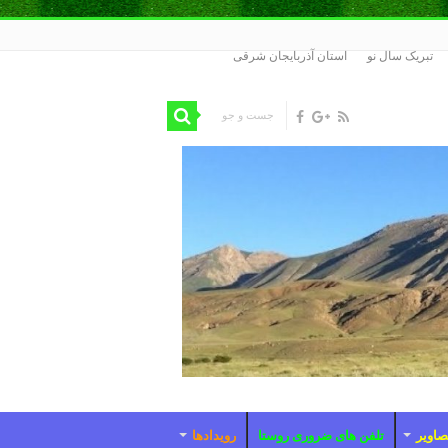
تبریک سال نو
استان آذربایجان شرقی
صاویر
تلفن های ضروری روستا
رویدادها