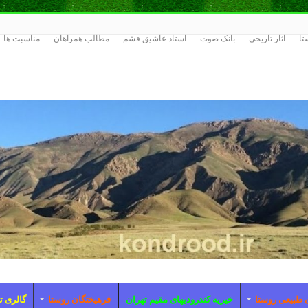
تا
اثار تاریخی
بانک صوت
استاد عاشیق قشم
مطالب همراهان
مناسبت ها
 طبیعی روستا
خیریه کندرودیهای مقیم تهران
فرهیختگان روستا
گالری ت