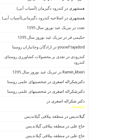
همشهری
در
کندرود دگیرمان (آسیاب آبی)
همشهری
در
اصلاحیه کندرود دگیرمانی(آسیاب آبی)
تجدد
در
تبریک عید نوروز سال 1395
حکیمی فر
در
تبریک عید نوروز سال 1395
yousef tajadod
در
ازادگان وجانبازان روستا
کندرودی
در
نقدی بر محصولات کشاورزی روستای
کندرود
Ramin_kheiri
در
تبریک عید نوروز سال 1395
دکترشکراله اصغری
در
شخصیتهای علمی روستا
دکترشکراله اصغری
در
شخصیتهای علمی روستا
دکتر شکراله اصغری
در
ارتباط باما
گیلاندیس
در
منطقه ییلاقی گیلاندیس
حاج علی
در
منطقه ییلاقی گیلاندیس
حاج علی
در
منطقه ییلاقی گیلاندیس