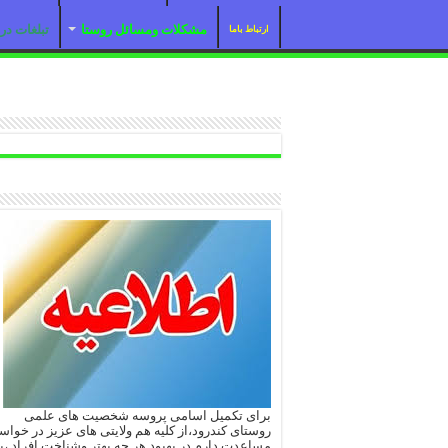
مشکلات ومسائل روستا
تبلغات د
ارتباط باما
برای تکمیل اسامی پروسه شخصیت های علمی
روستای کندرود،از کلیه هم ولایتی های عزیز در خوا
مساعدت دارم در بهبود هر چه بهتر وشناخت افراد ،با