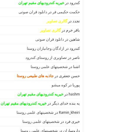
کندرود
در
خیریه کندرودیهای مقیم تهران
حکمت حکیمی فر
در
دانلود قران صوتی
تجدد
در
گالری تصاویر
باقر خرم
در
گالری تصاویر
شاهین
در
دانلود قران صوتی
کندرود
در
ازادگان وجانبازان روستا
ناصر
در
تصاویری از روستای کندرود
اشنا
در
شخصیتهای علمی روستا
حسن جعفری
در
جاذبه های طبیعی روستا
پوریا
در
کوه میشو
hashm
در
خیریه کندرودیهای مقیم تهران
یه بنده خدای دیگر
در
خیریه کندرودیهای مقیم تهران
Ramin_kheiri
در
شخصیتهای علمی روستا
خیری فرد
در
شخصیتهای علمی روستا
داروسازان
در
شخصیتهای علمی روستا