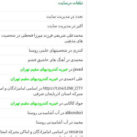
تبلغات درسایت
تجدد
در
مدیریت سایت
اکبر
در
مدیریت سایت
محمدعلی شریفی فرزند میرزا فتحعلی
در
شخصیت
های مذهبی
کندری
در
شخصیتهای علمی روستا
محمدی
در
آهنگ های عاشیق قشم
javad
در
خیریه کندرودیهای مقیم تهران
علی احمدی
در
خیریه کندرودیهای مقیم تهران
https://t.me/LINK_ClTY
در
اسامی امامزادگان و ام
متبرکه استان اذربایجان شرقی
جواد کاکایی
در
خیریه کندرودیهای مقیم تهران
alikondori
در
آب آشامیدنی روستا
محمد
در
آب آشامیدنی روستا
seoarza
در
اسامی امامزادگان و اماکن متبرکه استا