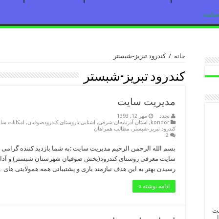
رسایت
خانه
/
کندرود تبریز-شبستر
کندرود تبریز-شبستر
مدیریت سایت
تجدد
مهر 12, 1393
kondor
,
استان آذربایجان شرقی
,
اشنایی باروستای کندرودصوفیان
,
امکانات سا
کندرود تبریز-شبستر
,
مطالب همراهان
2
بسم الله الرحمن الرحیم مدیریت سایت :به شما بازدید کننده گرا
سایت معرفی روستای کندرود(بخش صوفیان شهرستان شبستر) و آداب 
رسیدن بهتر به این هدف نیازمند یاری و پشتیبانی همه همولایتی های 
ادامه نوشته »
ست