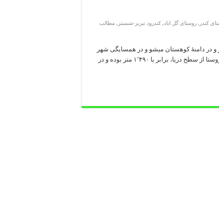
ای کندر
,
روستای گل اباد
,
کندرود تبریز-شبستر
,
مطالب
 جادهٔ صوفیان-شبستر و در دامنهٔ کوهستان میشو و در همسایگی شهر
سیس و روستاهای گل‌آباد و سرکنددیزج قرار گرفته‌است. ارتفاع این روستا از سطح دریا، برابر با ۱٬۴۹۰ متر بوده و در