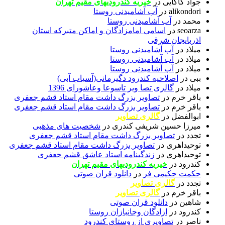
جواد کاکایی
در
خیریه کندرودیهای مقیم تهران
alikondori
در
آب آشامیدنی روستا
محمد
در
آب آشامیدنی روستا
seoarza
در
اسامی امامزادگان و اماکن متبرکه استان
اذربایجان شرقی
میلاد
در
آب آشامیدنی روستا
میلاد
در
آب آشامیدنی روستا
میلاد
در
آب آشامیدنی روستا
ببی
در
اصلاحیه کندرود دگیرمانی(آسیاب آبی)
میلاد
در
گالری تصا ویر تاسوعا وعاشورای 1396
باقر خرم
در
تصاویر بزرگ داشت مقام استاد قشم جعفری
باقر خرم
در
تصاویر بزرگ داشت مقام استاد قشم جعفری
ابوالفضل
در
گالری تصاویر
میرزا حسین شریفی کندری
در
شخصیت های مذهبی
تجدد
در
تصاویر بزرگ داشت مقام استاد قشم جعفری
توحیداهری
در
تصاویر بزرگ داشت مقام استاد قشم جعفری
توحیداهری
در
زندگینامه استاد عاشق قشم جعفری
کندرود
در
خیریه کندرودیهای مقیم تهران
حکمت حکیمی فر
در
دانلود قران صوتی
تجدد
در
گالری تصاویر
باقر خرم
در
گالری تصاویر
شاهین
در
دانلود قران صوتی
کندرود
در
ازادگان وجانبازان روستا
ناصر
در
تصاویری از روستای کندرود