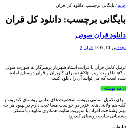
خانه
/
بایگانی برچسب: دانلود کل قران
بایگانی برچسب:
دانلود کل قران
دانلود قران صوتی
تجدد
تیر 10, 1395
قران
2
ترتیل کامل قرآن با قرائت استاد شهریار پرهیزگار به صورت صوتی
و mp3بافرمت زیپ Zipشده برای کاربران و قرآن دوستان آماده
شده است كه مي توانيد آن را دانلود كنيد.
ادامه نوشته »
برای تکمیل اسامی پروسه شخصیت های علمی روستای کندرود،از
کلیه هم ولایتی های عزیز در خواست مساعدت دارم در بهبود هر چه
بهتر وشناخت افراد ،با مدیریت سایت همکاری نمایید . با تشکر :
پشتیبانی سایت روستای کندرود
تبلیغات