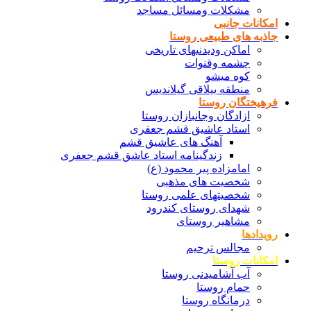
مشکلات ومسائل مساجد
امکانات جانبی
جاذبه های طبیعی روستا
اماکن ودیدنیهای تاریخی
چشمه وقنوات
کوه میشو
منطقه ییلاقی گیلاندیس
فرهیختگان روستا
ازادگان وجانبازان روستا
استاد عاشیق قشم جعفری
آهنگ های عاشیق قشم
زندگینامه استاد عاشق قشم جعفری
امامزاده پیر محمود (ع)
شخصیت های مذهبی
شخصیتهای علمی روستا
شهدای روستای کندرود
مشاهیر روستای
رویدادها
مجالس ترحیم
امکانات روستا
آب آشامیدنی روستا
حمام روستا
درمانگاه روستا