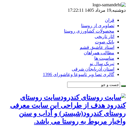
دوشنبه,19 مرداد 1405 17:22:11
قران
تصاویری از روستا
محصولات کشاورزی روستا
اثار تاریخی
بانک صوت
استاد عاشیق قشم
مطالب همراهان
مناسبت ها
تبریک سال نو
استان آذربایجان شرقی
گالری تصا ویر تاسوعا وعاشورای 1396
سایت روستای
کندرود هدف از طراحی این سایت معرفی
روستای کندرود(شبستر) و آداب و سنن
واخبار مربوط به روستا می باشد.