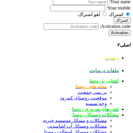
Your name:
Your mobile:
اشتراک
لغو اشتراک
اشتراک
Activation code:
Activation
اصلی۲
ارتباط باما
تبلغات درسایت
اشنایی با روستا
محله های روستا
بررسی جمعیت
موقعیت روستای کندرود
وجه تسمیه
تلفن های ضروری روستا
مشکلات ومسائل روستا
مشکلات و مسائل موسسه خیریه
مشکلات ومسائل آب اشامیدنی
مشکلات ومسائل اسفالت روستا