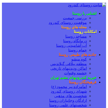
اشنایی با روستا
بررسی جمعیت
موقعیت روستای کندرود
محله های روستا
امکانات روستا
مساجد روستا
درمانگاه روستا
آب آشامیدنی روستا
حمام روستا
جاذبه های طبیعی روستا
کوه میشو
منطقه ییلاقی گیلاندیس
اماکن ودیدنیهای تاریخی
چشمه وقنوات
خیریه کندرودیهای مقیم تهران
فرهیختگان روستا
امامزاده پیر محمود (ع)
شهدای روستای کندرود
شخصیت های مذهبی
ازادگان وجانبازان روستا
شخصیتهای علمی روستا