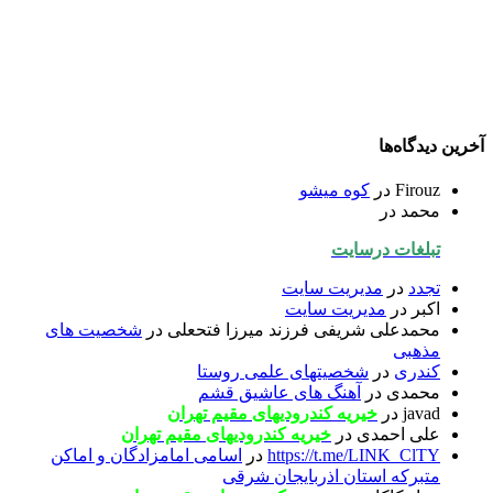
آخرین دیدگاه‌ها
Firouz
در
کوه میشو
محمد
در
تبلغات درسایت
تجدد
در
مدیریت سایت
اکبر
در
مدیریت سایت
محمدعلی شریفی فرزند میرزا فتحعلی
در
شخصیت های
مذهبی
کندری
در
شخصیتهای علمی روستا
محمدی
در
آهنگ های عاشیق قشم
javad
در
خیریه کندرودیهای مقیم تهران
علی احمدی
در
خیریه کندرودیهای مقیم تهران
https://t.me/LINK_ClTY
در
اسامی امامزادگان و اماکن
متبرکه استان اذربایجان شرقی