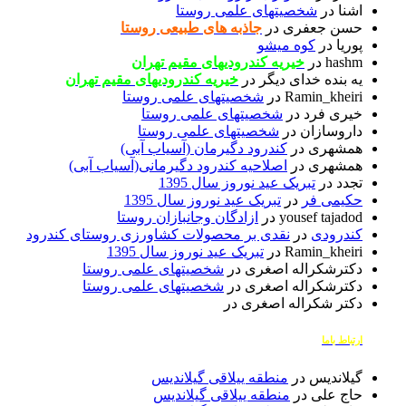
اشنا
در
شخصیتهای علمی روستا
حسن جعفری
در
جاذبه های طبیعی روستا
پوریا
در
کوه میشو
hashm
در
خیریه کندرودیهای مقیم تهران
یه بنده خدای دیگر
در
خیریه کندرودیهای مقیم تهران
Ramin_kheiri
در
شخصیتهای علمی روستا
خیری فرد
در
شخصیتهای علمی روستا
داروسازان
در
شخصیتهای علمی روستا
همشهری
در
کندرود دگیرمان (آسیاب آبی)
همشهری
در
اصلاحیه کندرود دگیرمانی(آسیاب آبی)
تجدد
در
تبریک عید نوروز سال 1395
حکیمی فر
در
تبریک عید نوروز سال 1395
yousef tajadod
در
ازادگان وجانبازان روستا
کندرودی
در
نقدی بر محصولات کشاورزی روستای کندرود
Ramin_kheiri
در
تبریک عید نوروز سال 1395
دکترشکراله اصغری
در
شخصیتهای علمی روستا
دکترشکراله اصغری
در
شخصیتهای علمی روستا
دکتر شکراله اصغری
در
ارتباط باما
گیلاندیس
در
منطقه ییلاقی گیلاندیس
حاج علی
در
منطقه ییلاقی گیلاندیس