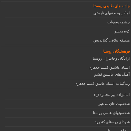
جاذبه های طبیعی روستا
اماکن ودیدنیهای تاریخی
چشمه وقنوات
کوه میشو
منطقه ییلاقی گیلاندیس
فرهیختگان روستا
ازادگان وجانبازان روستا
استاد عاشیق قشم جعفری
آهنگ های عاشیق قشم
زندگینامه استاد عاشق قشم جعفری
امامزاده پیر محمود (ع)
شخصیت های مذهبی
شخصیتهای علمی روستا
شهدای روستای کندرود
مشاهیر روستای