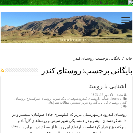
خانه
/
بایگانی برچسب: روستای کندر
بایگانی برچسب:
روستای کندر
اشنایی با روستا
تجدد
مهر 12, 1393
kondor
,
اشنایی باروستای کندرودصوفیان
,
بانک صوت
,
روستای سرکندیزج
,
روستای
کندر
,
روستای گل اباد
,
کندرود تبریز-شبستر
,
مطالب همراهان
0
روستای کندرود درشهرستان تبریز ۱۵ کیلومتری جادهٔ صوفیان-شبستر و در
دامنهٔ کوهستان میشو و در همسایگی شهر سیس و روستاهای گل‌آباد و
سرکنددیزج قرار گرفته‌است. ارتفاع این روستا از سطح دریا، برابر با ۱٬۴۹۰