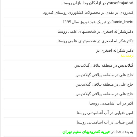
yousef tajadod
در
ازادگان وجانبازان روستا
کندرودی
در
نقدی بر محصولات کشاورزی روستای کندرود
Ramin_kheiri
در
تبریک عید نوروز سال 1395
دکترشکراله اصغری
در
شخصیتهای علمی روستا
دکترشکراله اصغری
در
شخصیتهای علمی روستا
دکتر شکراله اصغری
در
ارتباط باما
گیلاندیس
در
منطقه ییلاقی گیلاندیس
حاج علی
در
منطقه ییلاقی گیلاندیس
حاج علی
در
منطقه ییلاقی گیلاندیس
حاج علی
در
منطقه ییلاقی گیلاندیس
اکبر
در
آب آشامیدنی روستا
امین ضیایی
در
آب آشامیدنی روستا
امین ضیایی
در
آب آشامیدنی روستا
یه بنده خدا
در
خیریه کندرودیهای مقیم تهران