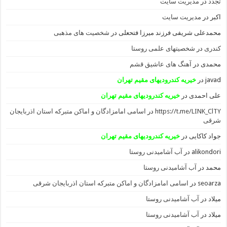
تجدد
در
مدیریت سایت
اکبر
در
مدیریت سایت
محمدعلی شریفی فرزند میرزا فتحعلی
در
شخصیت های مذهبی
کندری
در
شخصیتهای علمی روستا
محمدی
در
آهنگ های عاشیق قشم
javad
در
خیریه کندرودیهای مقیم تهران
علی احمدی
در
خیریه کندرودیهای مقیم تهران
https://t.me/LINK_ClTY
در
اسامی امامزادگان و اماکن متبرکه استان اذربایجان
شرقی
جواد کاکایی
در
خیریه کندرودیهای مقیم تهران
alikondori
در
آب آشامیدنی روستا
محمد
در
آب آشامیدنی روستا
seoarza
در
اسامی امامزادگان و اماکن متبرکه استان اذربایجان شرقی
میلاد
در
آب آشامیدنی روستا
میلاد
در
آب آشامیدنی روستا