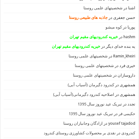
اشنا
در
شخصیتهای علمی روستا
حسن جعفری
در
جاذبه های طبیعی روستا
پوریا
در
کوه میشو
hashm
در
خیریه کندرودیهای مقیم تهران
یه بنده خدای دیگر
در
خیریه کندرودیهای مقیم تهران
Ramin_kheiri
در
شخصیتهای علمی روستا
خیری فرد
در
شخصیتهای علمی روستا
داروسازان
در
شخصیتهای علمی روستا
همشهری
در
کندرود دگیرمان (آسیاب آبی)
همشهری
در
اصلاحیه کندرود دگیرمانی(آسیاب آبی)
تجدد
در
تبریک عید نوروز سال 1395
حکیمی فر
در
تبریک عید نوروز سال 1395
yousef tajadod
در
ازادگان وجانبازان روستا
کندرودی
در
نقدی بر محصولات کشاورزی روستای کندرود