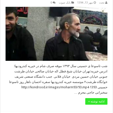
تجدد
مهر 13, 1394
بانک صوت
0
شب تاسوعا ی حسینی سال ۱۳۹۳ موقه صرف شام در خیریه کندرودیها:
ادرس خیریه:تهران خیابان شیخ فظل اله خیابان صالحی خیابان طرشت
جنوبی خیابان حسین مردی خیابان قلانی جنب دانشگاه صنعتی شریف
خوابگاه طرشت۲ موسسه خیریه کندرودیها سفره احسان ناهار روز تاسوعا
حسینی 1393 http://kondrood.ir/images/moharm93/93.mp4
سخنرانی حاجی محرم …
ادامه نوشته »