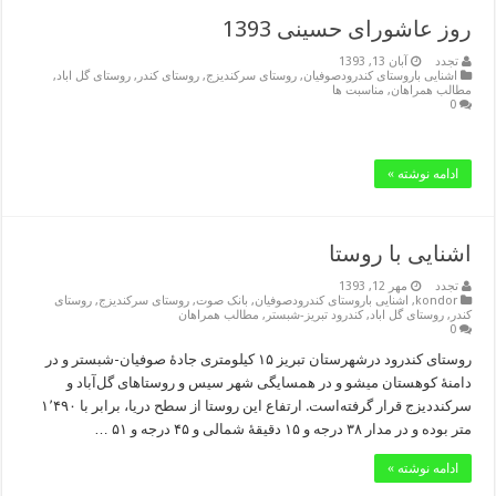
روز عاشورای حسینی 1393
تجدد
آبان 13, 1393
اشنایی باروستای کندرودصوفیان
,
روستای سرکندیزج
,
روستای کندر
,
روستای گل اباد
,
مطالب همراهان
,
مناسبت ها
0
ادامه نوشته »
اشنایی با روستا
تجدد
مهر 12, 1393
kondor
,
اشنایی باروستای کندرودصوفیان
,
بانک صوت
,
روستای سرکندیزج
,
روستای
کندر
,
روستای گل اباد
,
کندرود تبریز-شبستر
,
مطالب همراهان
0
روستای کندرود درشهرستان تبریز ۱۵ کیلومتری جادهٔ صوفیان-شبستر و در
دامنهٔ کوهستان میشو و در همسایگی شهر سیس و روستاهای گل‌آباد و
سرکنددیزج قرار گرفته‌است. ارتفاع این روستا از سطح دریا، برابر با ۱٬۴۹۰
متر بوده و در مدار ۳۸ درجه و ۱۵ دقیقهٔ شمالی و ۴۵ درجه و ۵۱ …
ادامه نوشته »