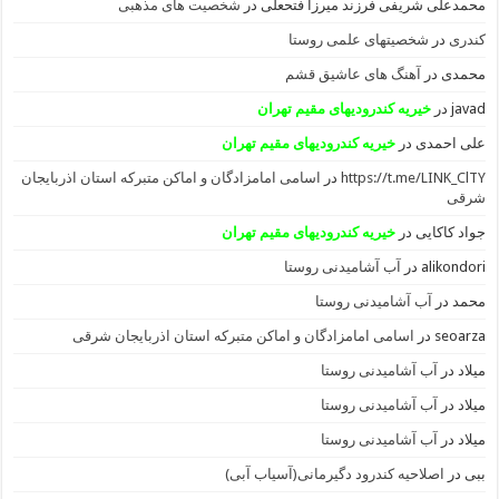
محمدعلی شریفی فرزند میرزا فتحعلی
در
شخصیت های مذهبی
کندری
در
شخصیتهای علمی روستا
محمدی
در
آهنگ های عاشیق قشم
javad
در
خیریه کندرودیهای مقیم تهران
علی احمدی
در
خیریه کندرودیهای مقیم تهران
https://t.me/LINK_ClTY
در
اسامی امامزادگان و اماکن متبرکه استان اذربایجان
شرقی
جواد کاکایی
در
خیریه کندرودیهای مقیم تهران
alikondori
در
آب آشامیدنی روستا
محمد
در
آب آشامیدنی روستا
seoarza
در
اسامی امامزادگان و اماکن متبرکه استان اذربایجان شرقی
میلاد
در
آب آشامیدنی روستا
میلاد
در
آب آشامیدنی روستا
میلاد
در
آب آشامیدنی روستا
ببی
در
اصلاحیه کندرود دگیرمانی(آسیاب آبی)