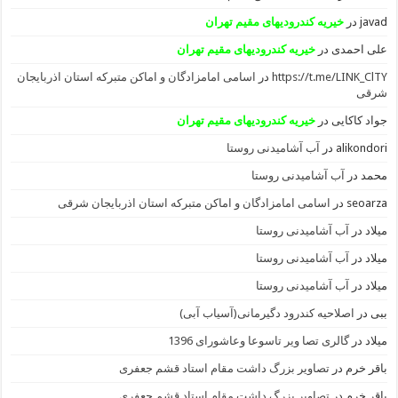
javad
در
خیریه کندرودیهای مقیم تهران
علی احمدی
در
خیریه کندرودیهای مقیم تهران
https://t.me/LINK_ClTY
در
اسامی امامزادگان و اماکن متبرکه استان اذربایجان
شرقی
جواد کاکایی
در
خیریه کندرودیهای مقیم تهران
alikondori
در
آب آشامیدنی روستا
محمد
در
آب آشامیدنی روستا
seoarza
در
اسامی امامزادگان و اماکن متبرکه استان اذربایجان شرقی
میلاد
در
آب آشامیدنی روستا
میلاد
در
آب آشامیدنی روستا
میلاد
در
آب آشامیدنی روستا
ببی
در
اصلاحیه کندرود دگیرمانی(آسیاب آبی)
میلاد
در
گالری تصا ویر تاسوعا وعاشورای 1396
باقر خرم
در
تصاویر بزرگ داشت مقام استاد قشم جعفری
باقر خرم
در
تصاویر بزرگ داشت مقام استاد قشم جعفری