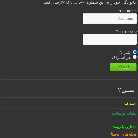
خانوادگی خود رابه این شماره >>5......87<<ارسال کنید
Your name:
Your mobile:
اشتراک
لغو اشتراک
اشتراک
اصلی۲
ارتباط باما
تبلغات درسایت
اشنایی با روستا
محله های روستا