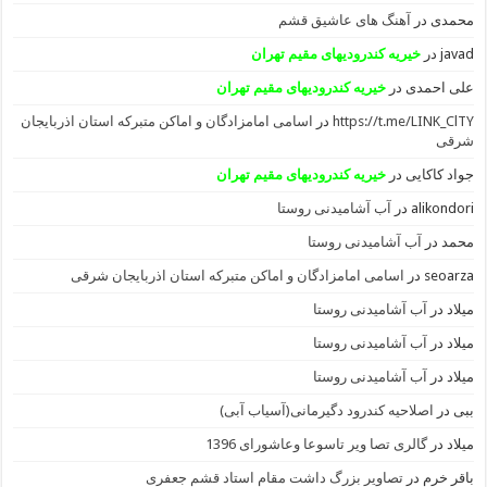
محمدی
در
آهنگ های عاشیق قشم
javad
در
خیریه کندرودیهای مقیم تهران
علی احمدی
در
خیریه کندرودیهای مقیم تهران
https://t.me/LINK_ClTY
در
اسامی امامزادگان و اماکن متبرکه استان اذربایجان
شرقی
جواد کاکایی
در
خیریه کندرودیهای مقیم تهران
alikondori
در
آب آشامیدنی روستا
محمد
در
آب آشامیدنی روستا
seoarza
در
اسامی امامزادگان و اماکن متبرکه استان اذربایجان شرقی
میلاد
در
آب آشامیدنی روستا
میلاد
در
آب آشامیدنی روستا
میلاد
در
آب آشامیدنی روستا
ببی
در
اصلاحیه کندرود دگیرمانی(آسیاب آبی)
میلاد
در
گالری تصا ویر تاسوعا وعاشورای 1396
باقر خرم
در
تصاویر بزرگ داشت مقام استاد قشم جعفری