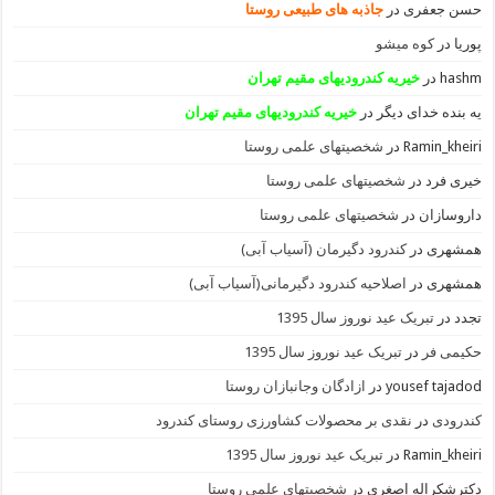
حسن جعفری
در
جاذبه های طبیعی روستا
پوریا
در
کوه میشو
hashm
در
خیریه کندرودیهای مقیم تهران
یه بنده خدای دیگر
در
خیریه کندرودیهای مقیم تهران
Ramin_kheiri
در
شخصیتهای علمی روستا
خیری فرد
در
شخصیتهای علمی روستا
داروسازان
در
شخصیتهای علمی روستا
همشهری
در
کندرود دگیرمان (آسیاب آبی)
همشهری
در
اصلاحیه کندرود دگیرمانی(آسیاب آبی)
تجدد
در
تبریک عید نوروز سال 1395
حکیمی فر
در
تبریک عید نوروز سال 1395
yousef tajadod
در
ازادگان وجانبازان روستا
کندرودی
در
نقدی بر محصولات کشاورزی روستای کندرود
Ramin_kheiri
در
تبریک عید نوروز سال 1395
دکترشکراله اصغری
در
شخصیتهای علمی روستا