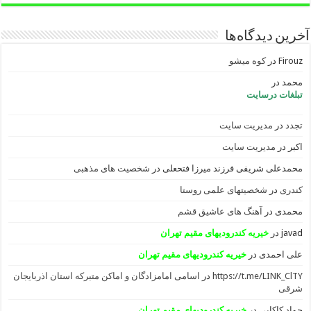
آخرین دیدگاه‌ها
Firouz
در
کوه میشو
محمد
در
تبلغات درسایت
تجدد
در
مدیریت سایت
اکبر
در
مدیریت سایت
محمدعلی شریفی فرزند میرزا فتحعلی
در
شخصیت های مذهبی
کندری
در
شخصیتهای علمی روستا
محمدی
در
آهنگ های عاشیق قشم
javad
در
خیریه کندرودیهای مقیم تهران
علی احمدی
در
خیریه کندرودیهای مقیم تهران
https://t.me/LINK_ClTY
در
اسامی امامزادگان و اماکن متبرکه استان اذربایجان
شرقی
جواد کاکایی
در
خیریه کندرودیهای مقیم تهران