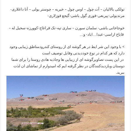
تولکی بالالیان – آت چول – اوس چول – خیریه – چوستر یولی – آتا داغلاری-
مرندیولی-پیربعی-قوری گول باشی-گیجع قوزلاری-
خوجاخانی باشی- سلمان سورن – ساری تپه-تک قراغاج-کوورزه-سحیل له –
قاباخ اراسی-عبدا…اباد- و…
> با وجود این شر ایط در هر گوشه ای از روستای کندرودمناطق زیبایی وجود
دارد که هر کدام در نوع خوددیدنی وقابل توصیف است
در این پست تصاویرگوشه ای از زیبایی ها وجاذبه هادی روستا را برای شما
دوستان وبازدیدکنندگان در نظر گرفته ایم که امیدوارم از تماشای ان لذت
ببرید.