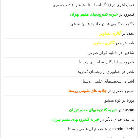
توحیداهری
در
زندگینامه استاد عاشق قشم جعفری
کندرود
در
خیریه کندرودیهای مقیم تهران
حکمت حکیمی فر
در
دانلود قران صوتی
تجدد
در
گالری تصاویر
باقر خرم
در
گالری تصاویر
شاهین
در
دانلود قران صوتی
کندرود
در
ازادگان وجانبازان روستا
ناصر
در
تصاویری از روستای کندرود
اشنا
در
شخصیتهای علمی روستا
حسن جعفری
در
جاذبه های طبیعی روستا
پوریا
در
کوه میشو
hashm
در
خیریه کندرودیهای مقیم تهران
یه بنده خدای دیگر
در
خیریه کندرودیهای مقیم تهران
Ramin_kheiri
در
شخصیتهای علمی روستا