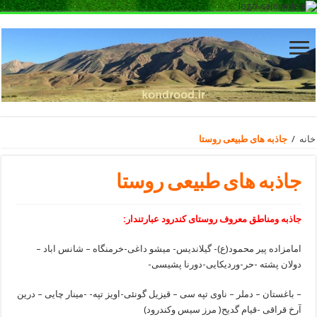
خانه
/
جاذبه های طبیعی روستا
جاذبه های طبیعی روستا
جاذبه ومناطق معروف روستای کندرود عبارتندار:
امامزاده پیر محمود(ع)- گیلاندیس- میشو داغی-خرمنگاه – شانس اباد –
دولان پشته -حر-وردیکایی-دورنا پشیسی-
– باغستان – دملر – ناوی تپه سی – قیزیل گونئی-اویز تپه- -مینار چایی – درین
آرخ قراقی -قیام گدیح( مرز سیس وکندرود)