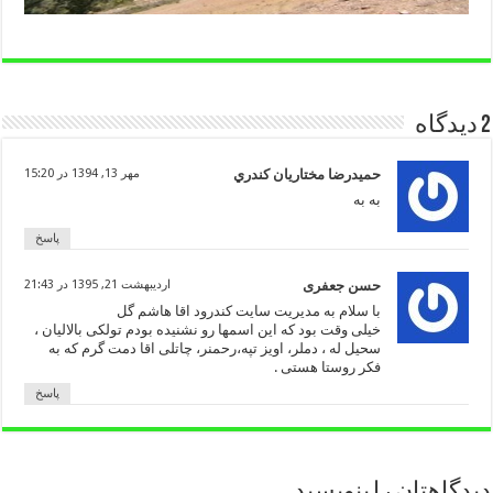
2 دیدگاه
حميدرضا مختاريان كندري
مهر 13, 1394 در 15:20
به به
پاسخ
حسن جعفری
اردیبهشت 21, 1395 در 21:43
با سلام به مدیریت سایت کندرود اقا هاشم گل
خیلی وقت بود که این اسمها رو نشنیده بودم تولکی بالالیان ،
سحیل له ، دملر، اویز تپه،رحمنر، چاتلی اقا دمت گرم که به
فکر روستا هستی .
پاسخ
دیدگاهتان را بنویسید