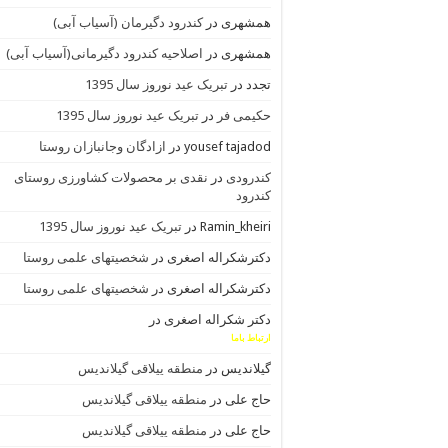
همشهری
در
کندرود دگیرمان (آسیاب آبی)
همشهری
در
اصلاحیه کندرود دگیرمانی(آسیاب آبی)
تجدد
در
تبریک عید نوروز سال 1395
حکیمی فر
در
تبریک عید نوروز سال 1395
yousef tajadod
در
ازادگان وجانبازان روستا
کندرودی
در
نقدی بر محصولات کشاورزی روستای
کندرود
Ramin_kheiri
در
تبریک عید نوروز سال 1395
دکترشکراله اصغری
در
شخصیتهای علمی روستا
دکترشکراله اصغری
در
شخصیتهای علمی روستا
دکتر شکراله اصغری
در
ارتباط باما
گیلاندیس
در
منطقه ییلاقی گیلاندیس
حاج علی
در
منطقه ییلاقی گیلاندیس
حاج علی
در
منطقه ییلاقی گیلاندیس