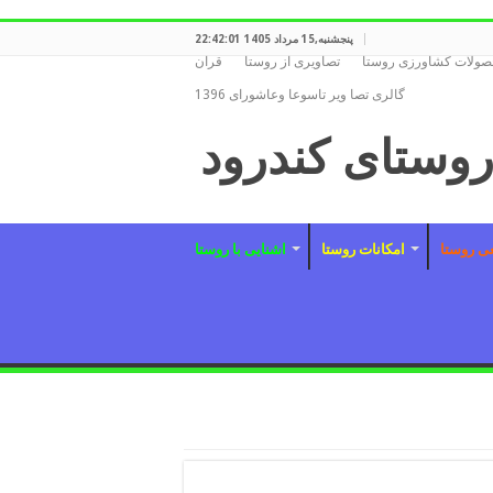
پنجشنبه,15 مرداد 1405 22:42:01
ولات کشاورزی روستا
تصاویری از روستا
قران
گالری تصا ویر تاسوعا وعاشورای 1396
عی روستا
امکانات روستا
اشنایی با روستا