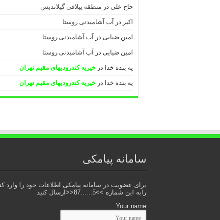
حاج علی
در
منطقه ییلاقی گیلاندیس
اکبر
در
آب آشامیدنی روستا
امین ضیایی
در
آب آشامیدنی روستا
امین ضیایی
در
آب آشامیدنی روستا
یه بنده خدا
در
خیریه کندرودیهای مقیم تهران
یه بنده خدا
در
خیریه کندرودیهای مقیم تهران
سامانه پیامکی
برای عضویت در سامانه پیامکی اطلاعات خود را وارد کنید
رابه این شماره >>5......87<<ارسال کنید
Your name: