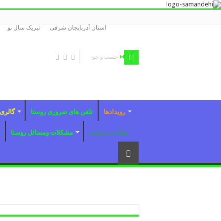
استان آذربایجان شرقی
تبریک سال نو
رویدادها
تلفن های ضروری روستا
گالری 
تبلغات درسایت
مشکلات ومسائل روستا