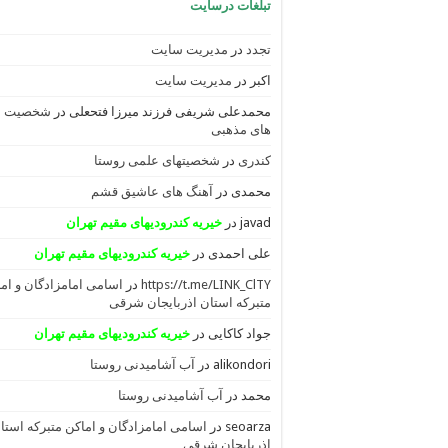
تبلغات درسایت
تجدد
در
مدیریت سایت
اکبر
در
مدیریت سایت
محمدعلی شریفی فرزند میرزا فتحعلی
در
شخصیت
های مذهبی
کندری
در
شخصیتهای علمی روستا
محمدی
در
آهنگ های عاشیق قشم
javad
در
خیریه کندرودیهای مقیم تهران
علی احمدی
در
خیریه کندرودیهای مقیم تهران
https://t.me/LINK_ClTY
در
اسامی امامزادگان و ام
متبرکه استان اذربایجان شرقی
جواد کاکایی
در
خیریه کندرودیهای مقیم تهران
alikondori
در
آب آشامیدنی روستا
محمد
در
آب آشامیدنی روستا
seoarza
در
اسامی امامزادگان و اماکن متبرکه استا
اذربایجان شرقی