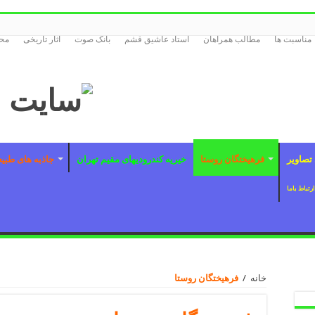
مناسبت ها
مطالب همراهان
استاد عاشیق قشم
بانک صوت
اثار تاریخی
محص
تصاویر
فرهیختگان روستا
خیریه کندرودیهای مقیم تهران
جاذبه های طبی
ارتباط باما
خانه
/
فرهیختگان روستا