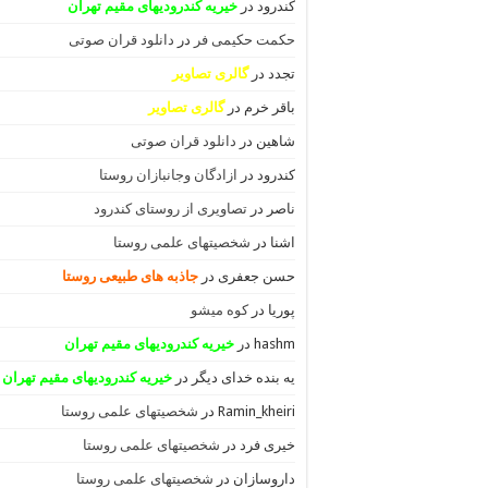
کندرود
در
خیریه کندرودیهای مقیم تهران
حکمت حکیمی فر
در
دانلود قران صوتی
تجدد
در
گالری تصاویر
باقر خرم
در
گالری تصاویر
شاهین
در
دانلود قران صوتی
کندرود
در
ازادگان وجانبازان روستا
ناصر
در
تصاویری از روستای کندرود
اشنا
در
شخصیتهای علمی روستا
حسن جعفری
در
جاذبه های طبیعی روستا
پوریا
در
کوه میشو
hashm
در
خیریه کندرودیهای مقیم تهران
یه بنده خدای دیگر
در
خیریه کندرودیهای مقیم تهران
Ramin_kheiri
در
شخصیتهای علمی روستا
خیری فرد
در
شخصیتهای علمی روستا
داروسازان
در
شخصیتهای علمی روستا