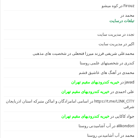
Firouz
در
کوه میشو
محمد
در
تبلغات درسایت
تجدد
در
مدیریت سایت
اکبر
در
مدیریت سایت
محمدعلی شریفی فرزند میرزا فتحعلی
در
شخصیت های مذهبی
کندری
در
شخصیتهای علمی روستا
محمدی
در
آهنگ های عاشیق قشم
javad
در
خیریه کندرودیهای مقیم تهران
علی احمدی
در
خیریه کندرودیهای مقیم تهران
https://t.me/LINK_ClTY
در
اسامی امامزادگان و اماکن متبرکه استان اذربایجان
شرقی
جواد کاکایی
در
خیریه کندرودیهای مقیم تهران
alikondori
در
آب آشامیدنی روستا
محمد
در
آب آشامیدنی روستا