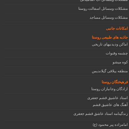
مشکلات ومسائل اسفالت روستا
مشکلات ومسائل مساجد
امکانات جانبی
جاذبه های طبیعی روستا
اماکن ودیدنیهای تاریخی
چشمه وقنوات
کوه میشو
منطقه ییلاقی گیلاندیس
فرهیختگان روستا
ازادگان وجانبازان روستا
استاد عاشیق قشم جعفری
آهنگ های عاشیق قشم
زندگینامه استاد عاشق قشم جعفری
امامزاده پیر محمود (ع)