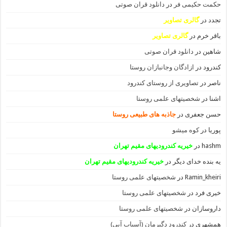
حکمت حکیمی فر
در
دانلود قران صوتی
تجدد
در
گالری تصاویر
باقر خرم
در
گالری تصاویر
شاهین
در
دانلود قران صوتی
کندرود
در
ازادگان وجانبازان روستا
ناصر
در
تصاویری از روستای کندرود
اشنا
در
شخصیتهای علمی روستا
حسن جعفری
در
جاذبه های طبیعی روستا
پوریا
در
کوه میشو
hashm
در
خیریه کندرودیهای مقیم تهران
یه بنده خدای دیگر
در
خیریه کندرودیهای مقیم تهران
Ramin_kheiri
در
شخصیتهای علمی روستا
خیری فرد
در
شخصیتهای علمی روستا
داروسازان
در
شخصیتهای علمی روستا
همشهری
در
کندرود دگیرمان (آسیاب آبی)