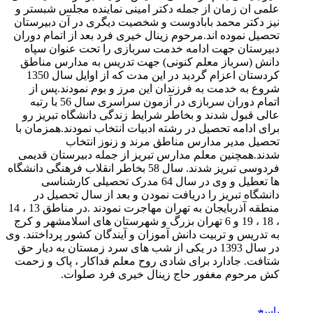
علمی ان زمان از جمله دکتر امینی نماینده مجلس شبستر و
نیز دکتر محمد بابادوست و شخصیت دیگری در آن دبیرستان
تحصیل نموده اند.مرحوم زینال خیری فرد بعد از اتمام دوران
دبیرستان جهت ادامه خدمت سربازی را تحت عنوان سپاه
دانش (سرباز معلم کنونی) جهت تدریس به مدارس مناطق
کردستان اعزام گردید در این مدت که از اوایل سال 1350
شروع به خدمت به فرزندان این مرز و بوم نمودند.پس از
اتمام دوران سربازی در آزمون سراسری سال 56 با رتبه
عالی قبول شدند و بخاطر شرایط زندگی دانشگاه تبریز رو
برای ادامه تحصیل در رشته ادبیات انتخاب نمودند.همزمان با
تحصیل مدیر مدارس مناطق مرند و زنوز انتخاب
شدند.همچنین معلم مدارس تبریز از جمله دبیرستان قدیمی
فردوسی تبریز شدند. سال 58 بخاطر انقلاب فرهنگی دانشگاه
ها تعطیل و وی در سال 64 مدرک تحصیلی کارشناسی
دانشگاه تبریز را دریافت نمودن و بعد از سال تحصیل در
منطقه آذربایجان به تهران مهاجرت نمودند .در مناطق 13 ، 14
، 18 ، 19 و 6 تهران بزرگ و شهرستان های اسلامشهر و کرج
به تدریس و تربیت دانش آموزان و آیندگان کشور پرداختند. وی
در سال 1393 در یکی از شب های سرد زمستان به دیار حق
شتافت. جادارد برای شادی روح معلم فداکار ، پاک و زحمت
کش مرحوم مغفور حاج زینال خیری فرد صلوات.
پاسخ