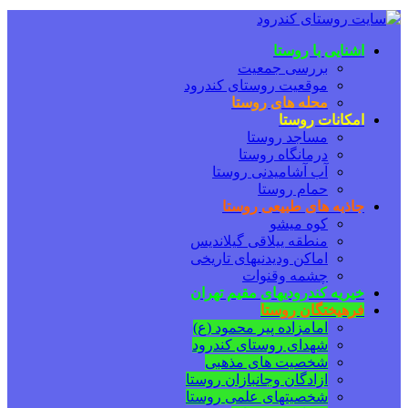
اشنایی با روستا
بررسی جمعیت
موقعیت روستای کندرود
محله های روستا
امکانات روستا
مساجد روستا
درمانگاه روستا
آب آشامیدنی روستا
حمام روستا
جاذبه های طبیعی روستا
کوه میشو
منطقه ییلاقی گیلاندیس
اماکن ودیدنیهای تاریخی
چشمه وقنوات
خیریه کندرودیهای مقیم تهران
فرهیختگان روستا
امامزاده پیر محمود (ع)
شهدای روستای کندرود
شخصیت های مذهبی
ازادگان وجانبازان روستا
شخصیتهای علمی روستا