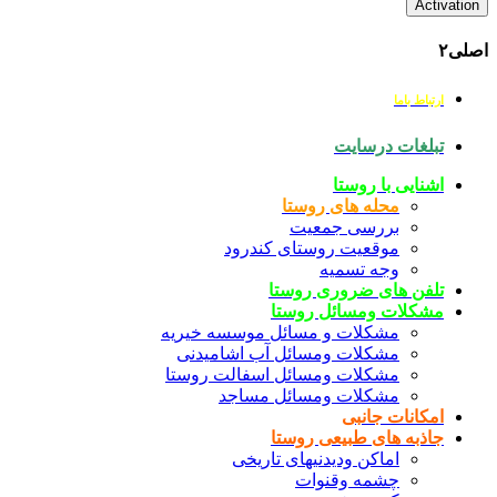
Activation
اصلی۲
ارتباط باما
تبلغات درسایت
اشنایی با روستا
محله های روستا
بررسی جمعیت
موقعیت روستای کندرود
وجه تسمیه
تلفن های ضروری روستا
مشکلات ومسائل روستا
مشکلات و مسائل موسسه خیریه
مشکلات ومسائل آب اشامیدنی
مشکلات ومسائل اسفالت روستا
مشکلات ومسائل مساجد
امکانات جانبی
جاذبه های طبیعی روستا
اماکن ودیدنیهای تاریخی
چشمه وقنوات