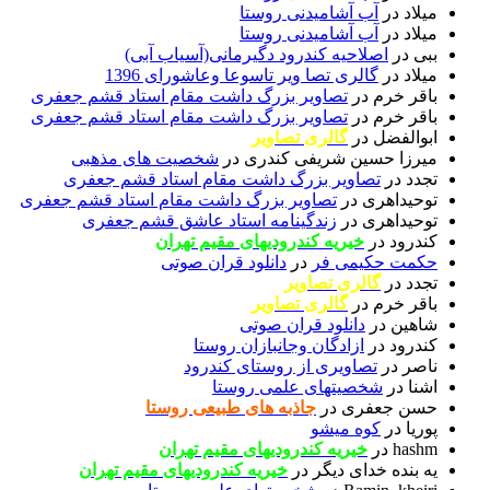
میلاد
در
آب آشامیدنی روستا
میلاد
در
آب آشامیدنی روستا
ببی
در
اصلاحیه کندرود دگیرمانی(آسیاب آبی)
میلاد
در
گالری تصا ویر تاسوعا وعاشورای 1396
باقر خرم
در
تصاویر بزرگ داشت مقام استاد قشم جعفری
باقر خرم
در
تصاویر بزرگ داشت مقام استاد قشم جعفری
ابوالفضل
در
گالری تصاویر
میرزا حسین شریفی کندری
در
شخصیت های مذهبی
تجدد
در
تصاویر بزرگ داشت مقام استاد قشم جعفری
توحیداهری
در
تصاویر بزرگ داشت مقام استاد قشم جعفری
توحیداهری
در
زندگینامه استاد عاشق قشم جعفری
کندرود
در
خیریه کندرودیهای مقیم تهران
حکمت حکیمی فر
در
دانلود قران صوتی
تجدد
در
گالری تصاویر
باقر خرم
در
گالری تصاویر
شاهین
در
دانلود قران صوتی
کندرود
در
ازادگان وجانبازان روستا
ناصر
در
تصاویری از روستای کندرود
اشنا
در
شخصیتهای علمی روستا
حسن جعفری
در
جاذبه های طبیعی روستا
پوریا
در
کوه میشو
hashm
در
خیریه کندرودیهای مقیم تهران
یه بنده خدای دیگر
در
خیریه کندرودیهای مقیم تهران