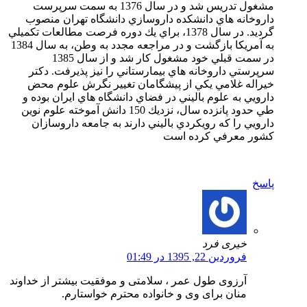
مشغول تدريس شد و در سال 1376 به سمت سرپرست
داروخانه هاي دانشكده داروسازي دانشگاه تهران منصوب
گرديد. در سال 1378، براي يك دوره فرصت مطالعات تكميلي
به آمريكا بازگشت و در مراجعه مجدد به وطن، به سال 1384
در سمت قبلي خود مشغول كار شد و از سال 1385
سرپرستي داروخانه هاي بيمارستاني را نيز پذيرفت. دكتر
خيراله غلامي يكي از پيشگامان تغيير نگرش علوم محض
دارويي به علوم باليني در فضاي دانشگاه ­هاي ايران بوده و
طي حدود پانزده سال، نزديك 150 دانش آموخته علوم نوين
دارويي را كه رويكردي باليني دارند به جامعه داروسازان
كشور معرفي كرده است
پاسخ
خیری فرد
فروردین 22, 1395 در 01:49
آرزوی طول عمر ، سلامتی و موفقیت بیشتر از خداوند
منان برای وی و خانواده محترم خواستارم.