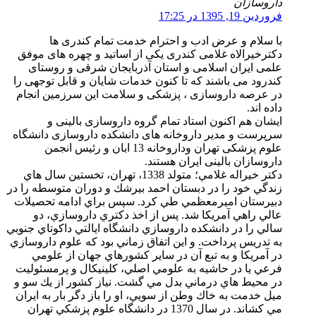
داروسازان
فروردین 19, 1395 در 17:25
با سلام و عرض ادب و احترام خدمت تمام کندری ها
دکترخیرالاه غلامی کندری یکی از اساتید و چهره های موفق
علمی ایران اسلامی و استان آذربایجان شرقی و روستای
کندرود می باشند که تا کنون خدمات شایان و قابل توجهی را
در عرصه داروسازی ، پزشکی و سلامت این سرزمین انجام
داده اند.
ایشان هم اکنون استاد تمام گروه داروسازی بالینی و
سرپرست و مدیر داروخانه های دانشکده داروسازی دانشگاه
علوم پزشکی تهران وداروخانه 13 ابان و رئیس انجمن
داروسازان بالینی ایران هستند.
دكتر خيراله غلامي؛ متولد 1338، تهران، تخستين سال ­هاي
زندگي خود را در دبستان احمد بيرشك و دوران متوسطه را در
دبيرستان اميرمعظمي طي كرد. سپس براي ادامه تحصيلات
عالي راهي آمريكا شد. پس از اخذ دكتري داروسازي، دو
سالي را در دانشكده داروسازي دانشگاه ايالتي داكوتاي جنوبي
به تدريس پرداخت. و اين اتفاق زماني بود كه علوم داروسازي
در آمريكا و به تبع آن در ساير كشورهاي جهان از علومي
فرعي يا در حاشيه به علومي اصلي، كلينيكال و پرمسئوليت
در محيط­ هاي درماني بدل مي گشت. نياز كشور از يك سو و
ميل خدمت به خاك وطن از سويي، او را باز دگر بار به ايران
مي كشاند. در سال 1370 در دانشگاه علوم پزشكي تهران