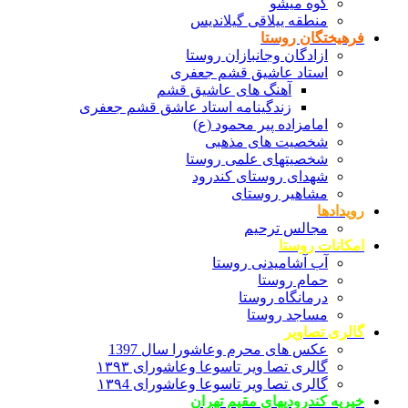
کوه میشو
منطقه ییلاقی گیلاندیس
فرهیختگان روستا
ازادگان وجانبازان روستا
استاد عاشیق قشم جعفری
آهنگ های عاشیق قشم
زندگینامه استاد عاشق قشم جعفری
امامزاده پیر محمود (ع)
شخصیت های مذهبی
شخصیتهای علمی روستا
شهدای روستای کندرود
مشاهیر روستای
رویدادها
مجالس ترحیم
امکانات روستا
آب آشامیدنی روستا
حمام روستا
درمانگاه روستا
مساجد روستا
گالری تصاویر
عکس های محرم وعاشورا سال 1397
گالری تصا ویر تاسوعا وعاشورای ۱۳۹۳
گالری تصا ویر تاسوعا وعاشورای ۱۳۹4
خیریه کندرودیهای مقیم تهران