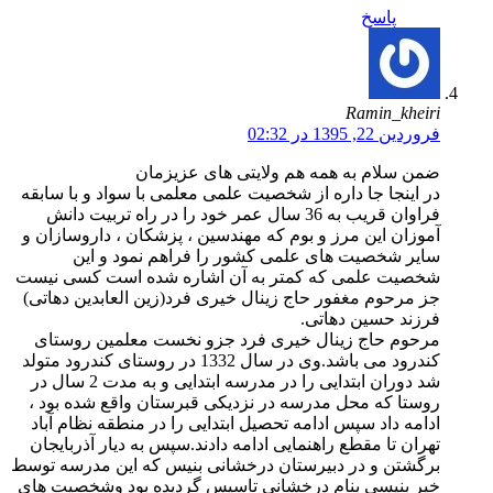
پاسخ
Ramin_kheiri
فروردین 22, 1395 در 02:32
ضمن سلام به همه هم ولایتی های عزیزمان
در اینجا جا داره از شخصیت علمی معلمی با سواد و با سابقه
فراوان قریب به 36 سال عمر خود را در راه تربیت دانش
آموزان این مرز و بوم که مهندسین ، پزشکان ، داروسازان و
سایر شخصیت های علمی کشور را فراهم نمود و این
شخصیت علمی که کمتر به آن اشاره شده است کسی نیست
جز مرحوم مغفور حاج زینال خیری فرد(زین العابدین دهاتی)
فرزند حسین دهاتی.
مرحوم حاج زینال خیری فرد جزو نخست معلمین روستای
کندرود می باشد.وی در سال 1332 در روستای کندرود متولد
شد دوران ابتدایی را در مدرسه ابتدایی و به مدت 2 سال در
روستا که محل مدرسه در نزدیکی قبرستان واقع شده بود ،
ادامه داد سپس ادامه تحصیل ابتدایی را در منطقه نظام آباد
تهران تا مقطع راهنمایی ادامه دادند.سپس به دیار آذربایجان
برگشتن و در دبیرستان درخشانی بنیس که این مدرسه توسط
خیر بنیسی بنام درخشانی تاسیس گردیده بود وشخصیت های