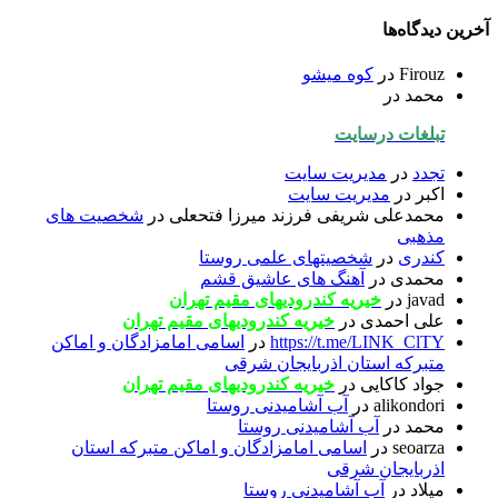
آخرین دیدگاه‌ها
Firouz
در
کوه میشو
محمد
در
تبلغات درسایت
تجدد
در
مدیریت سایت
اکبر
در
مدیریت سایت
محمدعلی شریفی فرزند میرزا فتحعلی
در
شخصیت های
مذهبی
کندری
در
شخصیتهای علمی روستا
محمدی
در
آهنگ های عاشیق قشم
javad
در
خیریه کندرودیهای مقیم تهران
علی احمدی
در
خیریه کندرودیهای مقیم تهران
https://t.me/LINK_ClTY
در
اسامی امامزادگان و اماکن
متبرکه استان اذربایجان شرقی
جواد کاکایی
در
خیریه کندرودیهای مقیم تهران
alikondori
در
آب آشامیدنی روستا
محمد
در
آب آشامیدنی روستا
seoarza
در
اسامی امامزادگان و اماکن متبرکه استان
اذربایجان شرقی
میلاد
در
آب آشامیدنی روستا