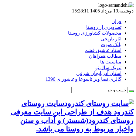
دوشنبه,19 مرداد 1405 15:28:11
قران
تصاویری از روستا
محصولات کشاورزی روستا
اثار تاریخی
بانک صوت
استاد عاشیق قشم
مطالب همراهان
مناسبت ها
تبریک سال نو
استان آذربایجان شرقی
گالری تصا ویر تاسوعا وعاشورای 1396
سایت روستای
کندرود هدف از طراحی این سایت معرفی
روستای کندرود(شبستر) و آداب و سنن
واخبار مربوط به روستا می باشد.