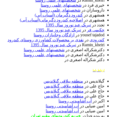
Ramin_kheiri
در
شخصیتهای علمی روستا
خیری فرد
در
شخصیتهای علمی روستا
داروسازان
در
شخصیتهای علمی روستا
همشهری
در
کندرود دگیرمان (آسیاب آبی)
همشهری
در
اصلاحیه کندرود دگیرمانی(آسیاب آبی)
تجدد
در
تبریک عید نوروز سال 1395
حکیمی فر
در
تبریک عید نوروز سال 1395
yousef tajadod
در
ازادگان وجانبازان روستا
کندرودی
در
نقدی بر محصولات کشاورزی روستای کندرود
Ramin_kheiri
در
تبریک عید نوروز سال 1395
دکترشکراله اصغری
در
شخصیتهای علمی روستا
دکترشکراله اصغری
در
شخصیتهای علمی روستا
دکتر شکراله اصغری
در
ارتباط باما
گیلاندیس
در
منطقه ییلاقی گیلاندیس
حاج علی
در
منطقه ییلاقی گیلاندیس
حاج علی
در
منطقه ییلاقی گیلاندیس
حاج علی
در
منطقه ییلاقی گیلاندیس
اکبر
در
آب آشامیدنی روستا
امین ضیایی
در
آب آشامیدنی روستا
امین ضیایی
در
آب آشامیدنی روستا
یه بنده خدا
در
خیریه کندرودیهای مقیم تهران