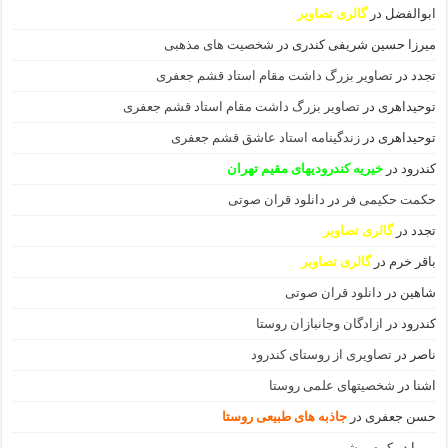
ابوالفضل
در
گالری تصاویر
میرزا حسین شریفی کندری
در
شخصیت های مذهبی
تجدد
در
تصاویر بزرگ داشت مقام استاد قشم جعفری
توحیداهری
در
تصاویر بزرگ داشت مقام استاد قشم جعفری
توحیداهری
در
زندگینامه استاد عاشق قشم جعفری
کندرود
در
خیریه کندرودیهای مقیم تهران
حکمت حکیمی فر
در
دانلود قران صوتی
تجدد
در
گالری تصاویر
باقر خرم
در
گالری تصاویر
شاهین
در
دانلود قران صوتی
کندرود
در
ازادگان وجانبازان روستا
ناصر
در
تصاویری از روستای کندرود
اشنا
در
شخصیتهای علمی روستا
حسن جعفری
در
جاذبه های طبیعی روستا
پوریا
در
کوه میشو