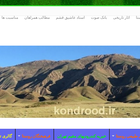
تا
اثار تاریخی
بانک صوت
استاد عاشیق قشم
مطالب همراهان
مناسبت ها
 طبیعی روستا
خیریه کندرودیهای مقیم تهران
فرهیختگان روستا
گالری ت