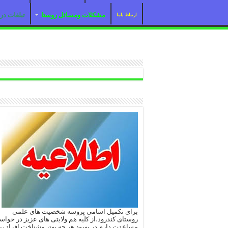
مشکلات ومسائل روستا
تبلغات د
ارتباط باما
برای تکمیل اسامی پروسه شخصیت های علمی
روستای کندرود،از کلیه هم ولایتی های عزیز در خوا
مساعدت دارم در بهبود هر چه بهتر وشناخت افراد ،با