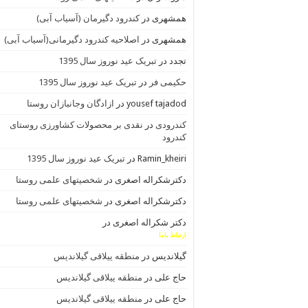
همشهری
در
کندرود دگیرمان (آسیاب آبی)
همشهری
در
اصلاحیه کندرود دگیرمانی(آسیاب آبی)
تجدد
در
تبریک عید نوروز سال 1395
حکیمی فر
در
تبریک عید نوروز سال 1395
yousef tajadod
در
ازادگان وجانبازان روستا
کندرودی
در
نقدی بر محصولات کشاورزی روستای
کندرود
Ramin_kheiri
در
تبریک عید نوروز سال 1395
دکترشکراله اصغری
در
شخصیتهای علمی روستا
دکترشکراله اصغری
در
شخصیتهای علمی روستا
دکتر شکراله اصغری
در
ارتباط باما
گیلاندیس
در
منطقه ییلاقی گیلاندیس
حاج علی
در
منطقه ییلاقی گیلاندیس
حاج علی
در
منطقه ییلاقی گیلاندیس