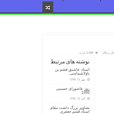
ال دیدگاه
5,498 بازدید
نوشته های مرتبط
استاد عاشیق قشم ین
باولاشماسی
مهر 13, 1394
روز عاشورای حسینی
1393
آبان 13, 1393
تصاویر بزرگ داشت مقام
استاد قشم جعفری