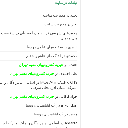
تبلغات درسایت
تجدد
در
مدیریت سایت
اکبر
در
مدیریت سایت
محمدعلی شریفی فرزند میرزا فتحعلی
در
شخصیت
های مذهبی
کندری
در
شخصیتهای علمی روستا
محمدی
در
آهنگ های عاشیق قشم
javad
در
خیریه کندرودیهای مقیم تهران
علی احمدی
در
خیریه کندرودیهای مقیم تهران
https://t.me/LINK_ClTY
در
اسامی امامزادگان و ام
متبرکه استان اذربایجان شرقی
جواد کاکایی
در
خیریه کندرودیهای مقیم تهران
alikondori
در
آب آشامیدنی روستا
محمد
در
آب آشامیدنی روستا
seoarza
در
اسامی امامزادگان و اماکن متبرکه استا