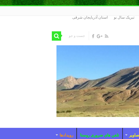
تبریک سال نو
استان آذربایجان شرقی
صاویر
تلفن های ضروری روستا
رویدادها