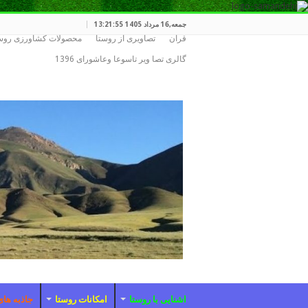
جمعه,16 مرداد 1405 13:21:55
قران
تصاویری از روستا
محصولات کشاورزی روس
گالری تصا ویر تاسوعا وعاشورای 1396
اشنایی با روستا
امکانات روستا
جاذبه های