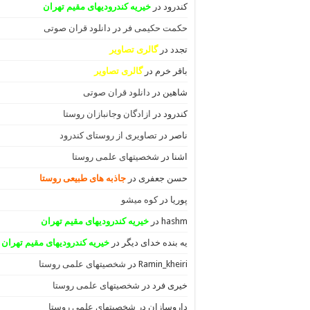
کندرود
در
خیریه کندرودیهای مقیم تهران
حکمت حکیمی فر
در
دانلود قران صوتی
تجدد
در
گالری تصاویر
باقر خرم
در
گالری تصاویر
شاهین
در
دانلود قران صوتی
کندرود
در
ازادگان وجانبازان روستا
ناصر
در
تصاویری از روستای کندرود
اشنا
در
شخصیتهای علمی روستا
حسن جعفری
در
جاذبه های طبیعی روستا
پوریا
در
کوه میشو
hashm
در
خیریه کندرودیهای مقیم تهران
یه بنده خدای دیگر
در
خیریه کندرودیهای مقیم تهران
Ramin_kheiri
در
شخصیتهای علمی روستا
خیری فرد
در
شخصیتهای علمی روستا
داروسازان
در
شخصیتهای علمی روستا