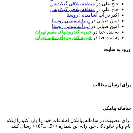
حاج علی
در
منطقه ییلاقی گیلاندیس
حاج علی
در
منطقه ییلاقی گیلاندیس
اکبر
در
آب آشامیدنی روستا
امین ضیایی
در
آب آشامیدنی روستا
امین ضیایی
در
آب آشامیدنی روستا
یه بنده خدا
در
خیریه کندرودیهای مقیم تهران
یه بنده خدا
در
خیریه کندرودیهای مقیم تهران
ورود به سایت
برای ارسال مطالب
سامانه پیامکی
برای عضویت در سامانه پیامکی اطلاعات خود را وارد کنید.یا اینکه
نام ونام خانوادگی خود رابه این شماره >>5......87<<ارسال کنید