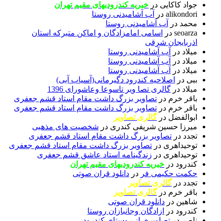
جواد کاکایی
در
خیریه کندرودیهای مقیم تهران
alikondori
در
آب آشامیدنی روستا
محمد
در
آب آشامیدنی روستا
seoarza
در
اسامی امامزادگان و اماکن متبرکه استان
اذربایجان شرقی
میلاد
در
آب آشامیدنی روستا
میلاد
در
آب آشامیدنی روستا
میلاد
در
آب آشامیدنی روستا
ببی
در
اصلاحیه کندرود دگیرمانی(آسیاب آبی)
میلاد
در
گالری تصا ویر تاسوعا وعاشورای 1396
باقر خرم
در
تصاویر بزرگ داشت مقام استاد قشم جعفری
باقر خرم
در
تصاویر بزرگ داشت مقام استاد قشم جعفری
ابوالفضل
در
گالری تصاویر
میرزا حسین شریفی کندری
در
شخصیت های مذهبی
تجدد
در
تصاویر بزرگ داشت مقام استاد قشم جعفری
توحیداهری
در
تصاویر بزرگ داشت مقام استاد قشم جعفری
توحیداهری
در
زندگینامه استاد عاشق قشم جعفری
کندرود
در
خیریه کندرودیهای مقیم تهران
حکمت حکیمی فر
در
دانلود قران صوتی
تجدد
در
گالری تصاویر
باقر خرم
در
گالری تصاویر
شاهین
در
دانلود قران صوتی
کندرود
در
ازادگان وجانبازان روستا
ناصر
در
تصاویری از روستای کندرود