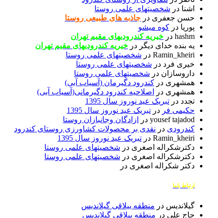
اشنا
در
شخصیتهای علمی روستا
حسن جعفری
در
جاذبه های طبیعی روستا
پوریا
در
کوه میشو
hashm
در
خیریه کندرودیهای مقیم تهران
یه بنده خدای دیگر
در
خیریه کندرودیهای مقیم تهران
Ramin_kheiri
در
شخصیتهای علمی روستا
خیری فرد
در
شخصیتهای علمی روستا
داروسازان
در
شخصیتهای علمی روستا
همشهری
در
کندرود دگیرمان (آسیاب آبی)
همشهری
در
اصلاحیه کندرود دگیرمانی(آسیاب آبی)
تجدد
در
تبریک عید نوروز سال 1395
حکیمی فر
در
تبریک عید نوروز سال 1395
yousef tajadod
در
ازادگان وجانبازان روستا
کندرودی
در
نقدی بر محصولات کشاورزی روستای کندرود
Ramin_kheiri
در
تبریک عید نوروز سال 1395
دکترشکراله اصغری
در
شخصیتهای علمی روستا
دکترشکراله اصغری
در
شخصیتهای علمی روستا
دکتر شکراله اصغری
در
ارتباط باما
گیلاندیس
در
منطقه ییلاقی گیلاندیس
حاج علی
در
منطقه ییلاقی گیلاندیس