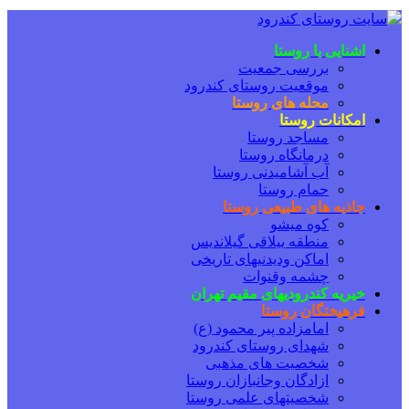
اشنایی با روستا
بررسی جمعیت
موقعیت روستای کندرود
محله های روستا
امکانات روستا
مساجد روستا
درمانگاه روستا
آب آشامیدنی روستا
حمام روستا
جاذبه های طبیعی روستا
کوه میشو
منطقه ییلاقی گیلاندیس
اماکن ودیدنیهای تاریخی
چشمه وقنوات
خیریه کندرودیهای مقیم تهران
فرهیختگان روستا
امامزاده پیر محمود (ع)
شهدای روستای کندرود
شخصیت های مذهبی
ازادگان وجانبازان روستا
شخصیتهای علمی روستا