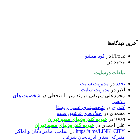
آخرین دیدگاه‌ها
Firouz
در
کوه میشو
محمد
در
تبلغات درسایت
تجدد
در
مدیریت سایت
اکبر
در
مدیریت سایت
محمدعلی شریفی فرزند میرزا فتحعلی
در
شخصیت های
مذهبی
کندری
در
شخصیتهای علمی روستا
محمدی
در
آهنگ های عاشیق قشم
javad
در
خیریه کندرودیهای مقیم تهران
علی احمدی
در
خیریه کندرودیهای مقیم تهران
https://t.me/LINK_ClTY
در
اسامی امامزادگان و اماکن
متبرکه استان اذربایجان شرقی