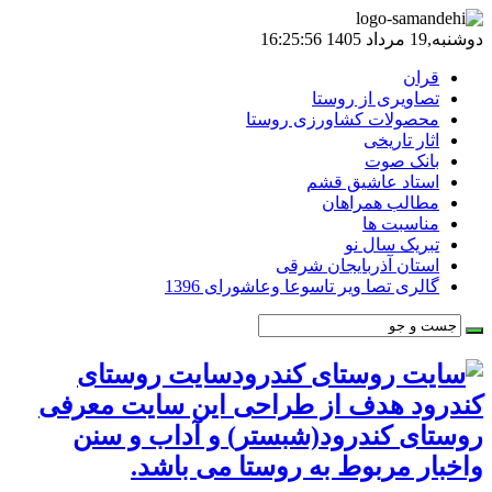
دوشنبه,19 مرداد 1405 16:25:56
قران
تصاویری از روستا
محصولات کشاورزی روستا
اثار تاریخی
بانک صوت
استاد عاشیق قشم
مطالب همراهان
مناسبت ها
تبریک سال نو
استان آذربایجان شرقی
گالری تصا ویر تاسوعا وعاشورای 1396
سایت روستای
کندرود هدف از طراحی این سایت معرفی
روستای کندرود(شبستر) و آداب و سنن
واخبار مربوط به روستا می باشد.