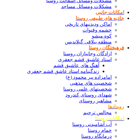
مشکلات ومسائل اسفالت روستا
مشکلات ومسائل مساجد
امکانات جانبی
جاذبه های طبیعی روستا
اماکن ودیدنیهای تاریخی
چشمه وقنوات
کوه میشو
منطقه ییلاقی گیلاندیس
فرهیختگان روستا
ازادگان وجانبازان روستا
استاد عاشیق قشم جعفری
آهنگ های عاشیق قشم
زندگینامه استاد عاشق قشم جعفری
امامزاده پیر محمود (ع)
شخصیت های مذهبی
شخصیتهای علمی روستا
شهدای روستای کندرود
مشاهیر روستای
رویدادها
مجالس ترحیم
امکانات روستا
آب آشامیدنی روستا
حمام روستا
درمانگاه روستا