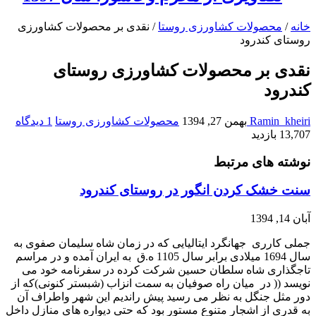
خانه
/
محصولات کشاورزی روستا
/
نقدی بر محصولات کشاورزی
روستای کندرود
نقدی بر محصولات کشاورزی روستای
کندرود
Ramin_kheiri
بهمن 27, 1394
محصولات کشاورزی روستا
1 دیدگاه
13,707 بازدید
نوشته های مرتبط
سنت خشک کردن انگور در روستای کندرود
آبان 14, 1394
جملی کارری جهانگرد ایتالیایی که در زمان شاه سلیمان صفوی به
سال 1694 میلادی برابر سال 1105 ه.ق به ایران آمده و در مراسم
تاجگذاری شاه سلطان حسین شرکت کرده در سفرنامه خود می
نویسد (( در میان راه صوفیان به سمت انزاب (شبستر کنونی)که از
دور مثل جنگل به نظر می رسید پیش راندیم این شهر واطراف آن
به قدری از اشجار متنوع مستور بود که حتی دیواره های منازل داخل