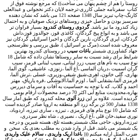
روستا را هم از چشم پنهان می ساخت)) که مرجع نوشته فوق از
کتاب سفرنامه جملی کارری-ترجمه لایان دکتر نخجوانی و عبدالعلی
کارنگ-چاپ تبریز سال 1348 صفحه 121 می باشد که نشان دهنده
سرسبز بودن و حاصل خیزی روستاهای نزدیک صوفیان و به احتمال
زیاد کندرود ما نیز باشد.
گردوی روستای کندرود
بسیار فراوان تر
می باشد و به انواع پیخ گردگان، کاغذی قوز، جوالدوز قوز،داش
گردکان، ایری گردگان، نارین گردگان و اخیرا اسرائیلی گردکان نیز
معروف شده است.(مرگ بر اسرائیل ). طبق بررسی و نظرسنجی
جهاد کشاورزی شبستر
باغات سیب
در روستای کندرود بهترین
شرایط برای رشد نسبت به سایر روستاها نشان داده که شامل 18
نوع سیب به نام های سیب زرد لبنانی، سیب لبنانی قرمز، سیب
گران اسمیت ،دریان آلماسی ،آغ آلما ،زنوزی، عاشیقی، گوی آلما،
بهاری، گلی خاتون، اهری،شیق شیقی،وزیری، عسلی ،ترش آلما،
قرمزی آلما،بشقابی آلما ، اوزم آلما،آلابوشگی ،قره یارپاق، مهتر
احمد و گلاب. که با توجه به حساسیت به آفات و سرمای دیررس
بهاره،محدودیت منابع آبی اکثر 70 درصد محصولات ارقام بومی
گردیده است. علاوه بر این
زرد آلوی
محله کندرود که طبق آمار سال
1338 مقدار 500 تن برگه زرد آلو منطقه به اروپا صادر گردیده است
که شامل 10 نوع بنام های قرمزی ، تبرزه ، ساری تبرزه، اردوباد،
نوری سفید،خان قلی ،آغ اریک ، نصیری ، شاه نظر سردری،
تبرزه،ارونق، حاجی ملک شبستر،هسته تلخ، هسته شیرین و درجه
یک شبستر می باشد. قبل از وارد شدن به مطلب بعدی یک سخن و
ضرب المثل ارایه میکنم ((( ب
اغدا اریک واریدی ، سالام علیک واریدی
، باغدان اریک قورتاردی، سالام علیک قورتاردی
))) که پدر بنده یادگار