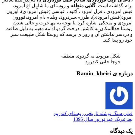
برام گذاشته است .
گلابی منطقه
و روستای ما شامل آغ امرود،
قیش امرودی ، قزل امرود ،آلاتپه ، عباسی (قیش آمرودی)، اوزون
امرود(قیش امرودی)، طرزم،سردرود، ویلیام ،ام امرود،قووون
امرودی و میخکی اشاره کرد. با توجه به مهاجرت و خالی شدن
روستا حداالمکان به کاشتن درخت گردو ادامه دهیم به دلیل طاقت
و دردسر نداشتن آن و روز ی برسد که روستا شکل طبیعت سبز
خود رو پیدا کند.
شکل مربوط به گردوی منطقه
خوجا خانی کندرود
درباره ی Ramin_kheiri
قبلی
سنگ نوشته تاریخی روستای کندرود
بعد
تبریک عید نوروز سال 1395
یک دیدگاه