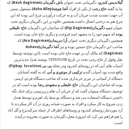
گیلاندیس کندرو
د دگیرمانی تحت عنوان
باش دگیرمان (Bash dagirman)
که
بنا به گفته
حاج رجب
از یکی از افراد
آشا چوچه(Asha Alley)
مسئول بستن
آب جهت تشدید شدت جریان آب و به حرکت درآوردن چرخ آبی بوده که این
چرخ هم به درختی اتصال داشت.همچنین علاوه بر این دگیرمان دیگری تحت
عنوان
دیپ دگیرمان(Dip Dagirman)
که صاحبان این دگیرمان
حاج علیقلی
بوده
که سهم خود را به مشهد اسد فروخت و دیگری حاج خان بوده است.
همچنین دگیرمان دیگری تحت عنوان
آرا دیریمان(Ara Dagirman)
که
صاحب این دگیرمان حاج حسین بوده و نیز
آشا دگیرمان(Ashava
Dagirman
) که مالک آن بر عهده حاج خان بوده است .(این نوشته توسط
نقل وقول از حاج رجب تجدد در تاریخ 1395/01/08 نوشته شد). جدیدترین
آسیاب های آبی که در روستای کندرود ودر محله
پی بی (Piybay location)
واقع شده بود آسیاب گندم
ترکیبی از موتوری و آبی
که به گفته آشنایان
دستگاه از کمپانی در تبریز خریداری شده که صاحب دستگاه فردی ارمنی
بوده که صاحبان این دگیرمان
حاج علیقلی و مشهدی رضا
بوده است که در
توصیف دستگاه میتوان گفت که از جریان آب های زیرزمینی برای خنک نگه
داشتن دستگاه استفاده می شد و دستگاه تو سط یک اهرم و توسط هندل
زدن شروع به کار میکرد و افراد به صورت شبانه روزی در آن کار میکردند تا
آرد موردنیاز روستای کندرود و روستاهای اطراف از جمله سرکندیزج و گل آباد
را هم فراهم می کرد که امروزه محل دگیرمان به صورت مخروبه درآمده
است.