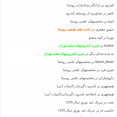
کندرود
در
ازادگان وجانبازان روستا
ناصر
در
تصاویری از روستای کندرود
اشنا
در
شخصیتهای علمی روستا
حسن جعفری
در
جاذبه های طبیعی روستا
پوریا
در
کوه میشو
hashm
در
خیریه کندرودیهای مقیم تهران
یه بنده خدای دیگر
در
خیریه کندرودیهای مقیم تهران
Ramin_kheiri
در
شخصیتهای علمی روستا
خیری فرد
در
شخصیتهای علمی روستا
داروسازان
در
شخصیتهای علمی روستا
همشهری
در
کندرود دگیرمان (آسیاب آبی)
همشهری
در
اصلاحیه کندرود دگیرمانی(آسیاب آبی)
تجدد
در
تبریک عید نوروز سال 1395
حکیمی فر
در
تبریک عید نوروز سال 1395