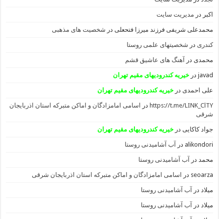
اکبر
در
مدیریت سایت
محمدعلی شریفی فرزند میرزا فتحعلی
در
شخصیت های مذهبی
کندری
در
شخصیتهای علمی روستا
محمدی
در
آهنگ های عاشیق قشم
javad
در
خیریه کندرودیهای مقیم تهران
علی احمدی
در
خیریه کندرودیهای مقیم تهران
https://t.me/LINK_ClTY
در
اسامی امامزادگان و اماکن متبرکه استان اذربایجان
شرقی
جواد کاکایی
در
خیریه کندرودیهای مقیم تهران
alikondori
در
آب آشامیدنی روستا
محمد
در
آب آشامیدنی روستا
seoarza
در
اسامی امامزادگان و اماکن متبرکه استان اذربایجان شرقی
میلاد
در
آب آشامیدنی روستا
میلاد
در
آب آشامیدنی روستا