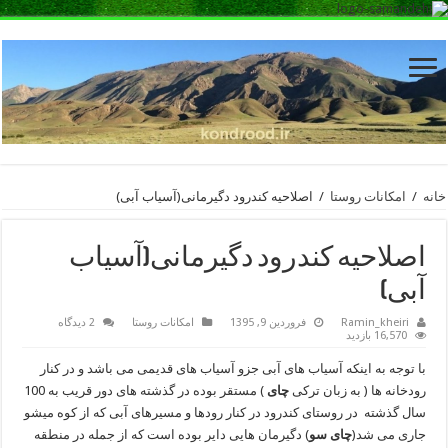
خانه
/
امکانات روستا
/
اصلاحیه کندرود دگیرمانی(آسیاب آبی)
اصلاحیه کندرود دگیرمانی(آسیاب
آبی)
Ramin_kheiri
فروردین 9, 1395
امکانات روستا
2 دیدگاه
16,570 بازدید
با توجه به اینکه آسیاب های آبی جزو آسیاب های قدیمی می باشد و در کنار
رودخانه ها ( به زبان ترکی
چای
) مستقر بوده در گذشته های دور قریب به 100
سال گذشته در روستای کندرود در کنار رودها و مسیرهای آبی که از کوه میشو
جاری می شد(
چای سو
) دگیرمان هایی دایر بوده است که از جمله در منطقه