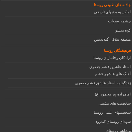
جاذبه های طبیعی روستا
اماکن ودیدنیهای تاریخی
چشمه وقنوات
کوه میشو
منطقه ییلاقی گیلاندیس
فرهیختگان روستا
ازادگان وجانبازان روستا
استاد عاشیق قشم جعفری
آهنگ های عاشیق قشم
زندگینامه استاد عاشق قشم جعفری
امامزاده پیر محمود (ع)
شخصیت های مذهبی
شخصیتهای علمی روستا
شهدای روستای کندرود
مشاهیر روستای