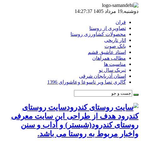
دوشنبه,19 مرداد 1405 14:27:37
قران
تصاویری از روستا
محصولات کشاورزی روستا
اثار تاریخی
بانک صوت
استاد عاشیق قشم
مطالب همراهان
مناسبت ها
تبریک سال نو
استان آذربایجان شرقی
گالری تصا ویر تاسوعا وعاشورای 1396
سایت روستای
کندرود هدف از طراحی این سایت معرفی
روستای کندرود(شبستر) و آداب و سنن
واخبار مربوط به روستا می باشد.