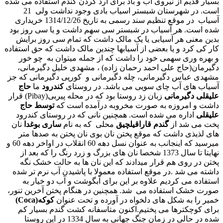
بسیار قدیم از نیروی آب و باد برای آرد کردن گندم استفاده می شده
است. در شهرستان شبستر اسیاب بادی وجود نداشت ولی 21
آسیاب در موقع تنظیم سند رسمی به تاریخ 1314/12/26 خریداری
شده است. هر آسیاب در شبستر سی سهم داشت و یا سی روز بود
بدین معنی هر آسیابی یا یک مالک داشت که تمام سی روز برایش
کار کی کرد و یا بعضی از آسیابها چندین مالک داشت که حق استفاده
و بهره وری سهمی خود را داشت که از جمله میتوان به چو خور
دگیرمان(حاج علی احمد رحمان زاده) ، مشهدی خلیل دگیرمانی،
مشهدی عباس دگیرمانی، چله دگیرمانی و کورپی دگیرمانی که جز
آسیاب های آب چای سویی می باشد. در روستای
کندرود
ما
حاج
علیقلی دگیرمانی
زبان زد روستا بود که در محله پیربی(Pibay) قرار
داشت و امروزه به صورت مخروبه درآمده است که
توسط حاج
علیقلی
اداره می شده است. همچنین نانی که در روستای کندرود
پخت می شد از
گندم قاراقیلچیق
محلی که به نام
ساری بوغدا
نان
های لذیذی داشت که موقع پختن نان بوی نان پختن به صدها متر
میرسید که اینجانب به عنوان نسل دهه 60 انقلاب در اواخر دهه 60 و
نهایتا تا سال 1373 شخصا نان های بزرگ و زرد رنگ را که بعد از
پختن در روی هم قرار میدادند که این نان ها به حالت خشک نگه
داشته می شد .در موقع استفاده معمولا با پاشیدن آب نرم تر شده
استفاده می کردیم علاوه بر این برای آبگوشت و آب دو خیار به
صورت خشک استفاده می شد. همچنین در هنگام پختن آخرین تنور،
خمیر را به شکل های دلخواه در آورده و تحت عنوان
کوکه(Coca)
برای کوچکترها می پختیم.اکنون متاسفانه کشت گندم بسیار کم
شده در حالی در زمان جنگ جهانی به سال 1334 در این روستا