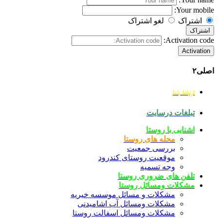
Your mobile:
اشتراک
لغو اشتراک
اشتراک
Activation code:
Activation
اصلی۲
ارتباط باما
تبلغات درسایت
اشنایی با روستا
محله های روستا
بررسی جمعیت
موقعیت روستای کندرود
وجه تسمیه
تلفن های ضروری روستا
مشکلات ومسائل روستا
مشکلات و مسائل موسسه خیریه
مشکلات ومسائل آب اشامیدنی
مشکلات ومسائل اسفالت روستا