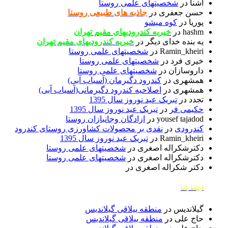
اشنا
در
شخصیتهای علمی روستا
حسن جعفری
در
جاذبه های طبیعی روستا
پوریا
در
کوه میشو
hashm
در
خیریه کندرودیهای مقیم تهران
یه بنده خدای دیگر
در
خیریه کندرودیهای مقیم تهران
Ramin_kheiri
در
شخصیتهای علمی روستا
خیری فرد
در
شخصیتهای علمی روستا
داروسازان
در
شخصیتهای علمی روستا
همشهری
در
کندرود دگیرمان (آسیاب آبی)
همشهری
در
اصلاحیه کندرود دگیرمانی(آسیاب آبی)
تجدد
در
تبریک عید نوروز سال 1395
حکیمی فر
در
تبریک عید نوروز سال 1395
yousef tajadod
در
ازادگان وجانبازان روستا
کندرودی
در
نقدی بر محصولات کشاورزی روستای کندرود
Ramin_kheiri
در
تبریک عید نوروز سال 1395
دکترشکراله اصغری
در
شخصیتهای علمی روستا
دکترشکراله اصغری
در
شخصیتهای علمی روستا
دکتر شکراله اصغری
در
ارتباط باما
گیلاندیس
در
منطقه ییلاقی گیلاندیس
حاج علی
در
منطقه ییلاقی گیلاندیس