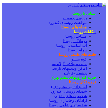
اشنایی با روستا
بررسی جمعیت
موقعیت روستای کندرود
محله های روستا
امکانات روستا
مساجد روستا
درمانگاه روستا
آب آشامیدنی روستا
حمام روستا
جاذبه های طبیعی روستا
کوه میشو
منطقه ییلاقی گیلاندیس
اماکن ودیدنیهای تاریخی
چشمه وقنوات
خیریه کندرودیهای مقیم تهران
فرهیختگان روستا
امامزاده پیر محمود (ع)
شهدای روستای کندرود
شخصیت های مذهبی
ازادگان وجانبازان روستا
شخصیتهای علمی روستا