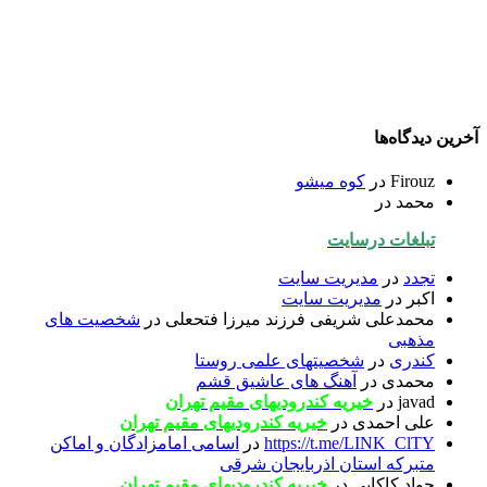
آخرین دیدگاه‌ها
Firouz
در
کوه میشو
محمد
در
تبلغات درسایت
تجدد
در
مدیریت سایت
اکبر
در
مدیریت سایت
محمدعلی شریفی فرزند میرزا فتحعلی
در
شخصیت های
مذهبی
کندری
در
شخصیتهای علمی روستا
محمدی
در
آهنگ های عاشیق قشم
javad
در
خیریه کندرودیهای مقیم تهران
علی احمدی
در
خیریه کندرودیهای مقیم تهران
https://t.me/LINK_ClTY
در
اسامی امامزادگان و اماکن
متبرکه استان اذربایجان شرقی
جواد کاکایی
در
خیریه کندرودیهای مقیم تهران