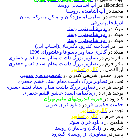
alikondori
در
آب آشامیدنی روستا
محمد
در
آب آشامیدنی روستا
seoarza
در
اسامی امامزادگان و اماکن متبرکه استان
اذربایجان شرقی
میلاد
در
آب آشامیدنی روستا
میلاد
در
آب آشامیدنی روستا
میلاد
در
آب آشامیدنی روستا
ببی
در
اصلاحیه کندرود دگیرمانی(آسیاب آبی)
میلاد
در
گالری تصا ویر تاسوعا وعاشورای 1396
باقر خرم
در
تصاویر بزرگ داشت مقام استاد قشم جعفری
باقر خرم
در
تصاویر بزرگ داشت مقام استاد قشم جعفری
ابوالفضل
در
گالری تصاویر
میرزا حسین شریفی کندری
در
شخصیت های مذهبی
تجدد
در
تصاویر بزرگ داشت مقام استاد قشم جعفری
توحیداهری
در
تصاویر بزرگ داشت مقام استاد قشم جعفری
توحیداهری
در
زندگینامه استاد عاشق قشم جعفری
کندرود
در
خیریه کندرودیهای مقیم تهران
حکمت حکیمی فر
در
دانلود قران صوتی
تجدد
در
گالری تصاویر
باقر خرم
در
گالری تصاویر
شاهین
در
دانلود قران صوتی
کندرود
در
ازادگان وجانبازان روستا
ناصر
در
تصاویری از روستای کندرود