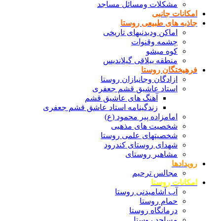
مشکلات ومسائل مساجد
امکانات جانبی
جاذبه های طبیعی روستا
اماکن ودیدنیهای تاریخی
چشمه وقنوات
کوه میشو
منطقه ییلاقی گیلاندیس
فرهیختگان روستا
ازادگان وجانبازان روستا
استاد عاشیق قشم جعفری
آهنگ های عاشیق قشم
زندگینامه استاد عاشق قشم جعفری
امامزاده پیر محمود (ع)
شخصیت های مذهبی
شخصیتهای علمی روستا
شهدای روستای کندرود
مشاهیر روستای
رویدادها
مجالس ترحیم
امکانات روستا
آب آشامیدنی روستا
حمام روستا
درمانگاه روستا
مساجد روستا